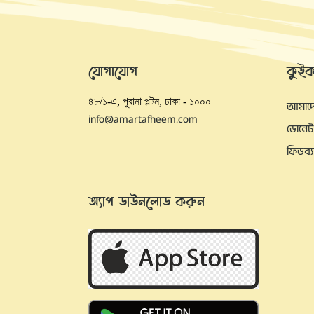
যোগাযোগ
কুই
৪৮/১-এ, পুরানা পল্টন, ঢাকা - ১০০০
আমাদের
info@amartafheem.com
ডোনেট
ফিডব্
অ্যাপ ডাউনলোড করুন