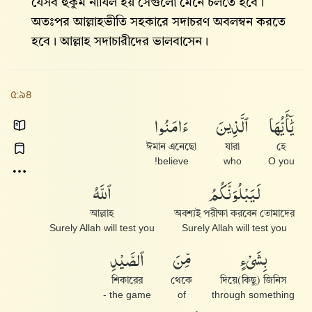
যেসব হুকুম নাযিল হয় সেগুলো মেনে চলতে হবে।
অতঃপর আল্লাহভীতি সহকারে সদাচরণ অবলম্বন করতে
হবে। আল্লাহ‌ সদাচারীদের ভালবাসেন।
৫:৯৪
يَٰٓأَيُّهَا
ٱلَّذِينَ
ءَامَنُوا۟
ঈমান এনেছো
যারা
হে
believe!
who
O you
لَيَبْلُوَنَّكُمُ
ٱللَّهُ
আল্লাহ
অবশ্যই পরীক্ষা করবেন তোমাদের
Surely Allah will test you
Surely Allah will test you
بِشَىْءٍ
مِّنَ
ٱلصَّيْدِ
শিকারের
থেকে
দিয়ে(কিছু) জিনিস
the game -
of
through something