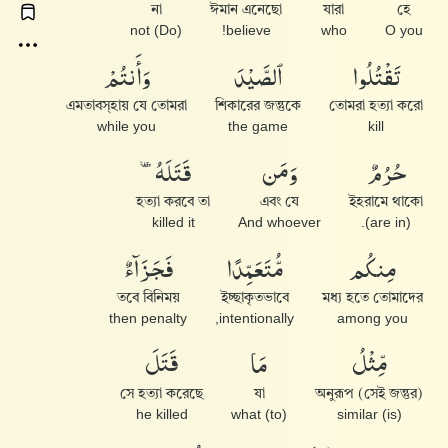
না
ঈমান এনেছো
যারা
হে
(Do) not
believe!
who
O you
تَقْتُلُوا۟
ٱلصَّيْدَ
وَأَنتُمْ
এমতাবস্হায় যে তোমরা
শিকারের জন্তুকে
তোমরা হত্যা করো
while you
the game
kill
حُرُمٌ
وَمَن
قَتَلَهُۥ
হত্যা করবে তা
এবং যে
ইহরামে থাকো
killed it
And whoever
(are in).
مِنكُم
مُّتَعَمِّدًا
فَجَزَآءٌ
তবে বিনিময়
ইচ্ছাকৃতভাবে
মধ্য হতে তোমাদের
then penalty
intentionally,
among you
مِّثْلُ
مَا
قَتَلَ
সে হত্যা করেছে
যা
(সেই জন্তুর) অনুরূপ
he killed
(to) what
(is) similar