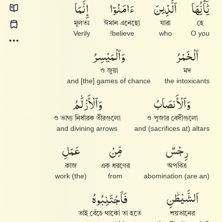
يَٰٓأَيُّهَا
ٱلَّذِينَ
ءَامَنُوٓا۟
إِنَّمَا
মূলতঃ
ঈমান এনেছো
যারা
হে
Verily
believe!
who
O you
ٱلْخَمْرُ
وَٱلْمَيْسِرُ
ও জুয়া
মদ
and [the] games of chance
the intoxicants
وَٱلْأَنصَابُ
وَٱلْأَزْلَٰمُ
ও ভাগ্য নির্ধারক তীরগুলো
ও পূজার বেদীগুলো
and divining arrows
and (sacrifices at) altars
رِجْسٌ
مِّنْ
عَمَلِ
কাজ
এক ধরণের
অপবিত্র
(the) work
from
(are an) abomination
ٱلشَّيْطَٰنِ
فَٱجْتَنِبُوهُ
তাই বেঁচে থাকো তা হতে
শয়তানের