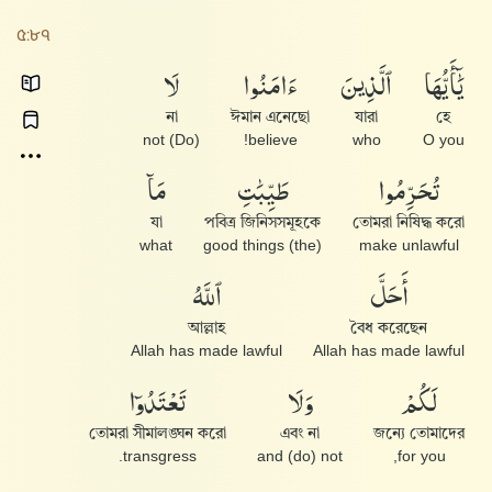
৫:৮৭
يَٰٓأَيُّهَا
ٱلَّذِينَ
ءَامَنُوا۟
لَا
না
ঈমান এনেছো
যারা
হে
(Do) not
believe!
who
O you
تُحَرِّمُوا۟
طَيِّبَٰتِ
مَآ
যা
পবিত্র জিনিসসমূহকে
তোমরা নিষিদ্ধ করো
what
(the) good things
make unlawful
أَحَلَّ
ٱللَّهُ
আল্লাহ
বৈধ করেছেন
Allah has made lawful
Allah has made lawful
لَكُمْ
وَلَا
تَعْتَدُوٓا۟
তোমরা সীমালঙ্ঘন করো
এবং না
জন্যে তোমাদের
transgress.
and (do) not
for you,