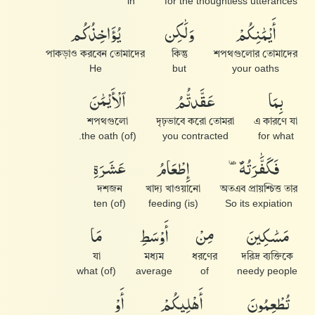
in
for the thoughtless utterances
أَيْمَٰنِكُمْ
وَلَٰكِن
يُؤَاخِذُكُم
পাকড়াও করবেন তোমাদের
কিন্তু
শপথগুলোর তোমাদের
He
but
your oaths
بِمَا
عَقَّدتُّمُ
ٱلْأَيْمَٰنَ
শপথগুলো
দৃঢ়ভাবে করো তোমরা
এ কারণে যা
(of) the oath.
you contracted
for what
فَكَفَّٰرَتُهُۥٓ
إِطْعَامُ
عَشَرَةِ
দশজন
খাদ্য খাওয়ানো
অতএব প্রায়শ্চিত্ত তার
(of) ten
(is) feeding
So its expiation
مَسَٰكِينَ
مِنْ
أَوْسَطِ
مَا
যা
মধ্যম
ধরণের
দরিদ্র ব্যক্তিকে
(of) what
average
of
needy people
تُطْعِمُونَ
أَهْلِيكُمْ
أَوْ