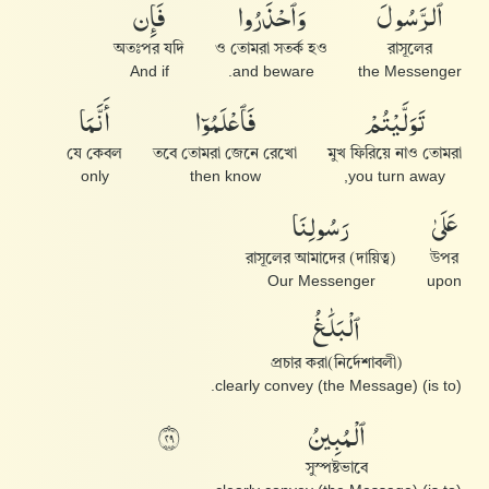
ٱلرَّسُولَ
وَٱحْذَرُوا۟
فَإِن
অতঃপর যদি
ও তোমরা সতর্ক হও
রাসূলের
And if
and beware.
the Messenger
تَوَلَّيْتُمْ
فَٱعْلَمُوٓا۟
أَنَّمَا
যে কেবল
তবে তোমরা জেনে রেখো
মুখ ফিরিয়ে নাও তোমরা
only
then know
you turn away,
عَلَىٰ
رَسُولِنَا
রাসূলের আমাদের (দায়িত্ব)
উপর
Our Messenger
upon
ٱلْبَلَٰغُ
(নির্দেশাবলী)প্রচার করা
(is to) clearly convey (the Message).
ٱلْمُبِينُ
٩٢
সুস্পষ্টভাবে