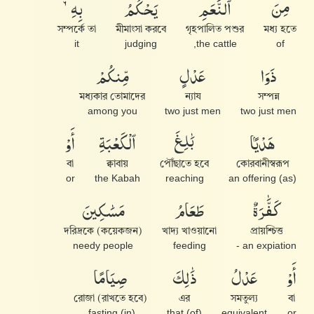
مِنَ
ٱلنَّعَمِ
يَحْكُمُ
بِهِۦ
সম্পর্কে তা
মীমাংসা করবে
গৃহপালিত পশুর
মধ্য হতে
it
judging
the cattle,
of
ذَوَا
عَدْلٍ
مِّنكُمْ
মধ্যকার তোমাদের
ন্যায
সম্পন্ন
among you
two just men
two just men
هَدْيًۢا
بَٰلِغَ
ٱلْكَعْبَةِ
أَوْ
বা
ক্বাবায়
পৌঁছাতে হবে
কোরবানীস্বরূপ
or
the Kabah
reaching
(as) an offering
كَفَّٰرَةٌ
طَعَامُ
مَسَٰكِينَ
(কয়েকজন) দরিদ্রকে
খাদ্য খাওয়ানো
প্রায়শ্চিত্ত
needy people
feeding
an expiation -
أَوْ
عَدْلُ
ذَٰلِكَ
صِيَامًا
রোজা (রাখতে হবে)
এর
সমতুল্য
বা
(in) fasting,
(of) that
equivalent
or