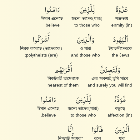
عَدَٰوَةً
لِّلَّذِينَ
ءَامَنُوا۟
ঈমান এনেছে
জন্যে তাদের(যারা)
শত্রুতায়
believe,
to those who
(in) enmity
ٱلْيَهُودَ
وَٱلَّذِينَ
أَشْرَكُوا۟
শিরক করেছে (তাদেরকে)
ও যারা
ইয়াহুদীদেরকে
(are) polytheists;
and those who
the Jews
وَلَتَجِدَنَّ
أَقْرَبَهُم
নিকটবর্তী তাদেরকে
এবং অবশ্যই তুমি পাবে
nearest of them
and surely you will find
مَّوَدَّةً
لِّلَّذِينَ
ءَامَنُوا۟
ঈমান এনেছে
জন্যে তাদের(যারা)
বন্ধুত্বে
believe,
to those who
(in) affection
ٱلَّذِينَ
قَالُوٓا۟
إِنَّا
"নিশ্চয়ই আমরা
বলে
যারা