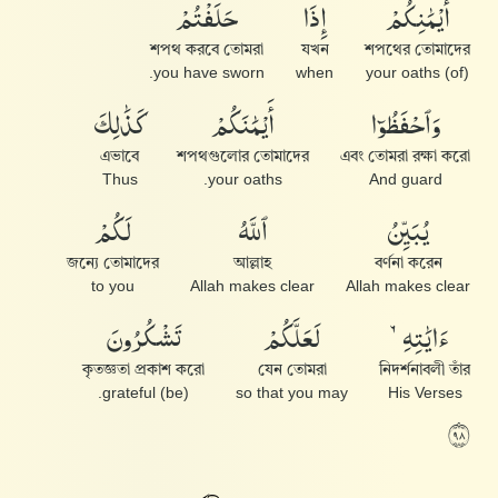
أَيْمَٰنِكُمْ
إِذَا
حَلَفْتُمْ
শপথ করবে তোমরা
যখন
শপথের তোমাদের
you have sworn.
when
(of) your oaths
وَٱحْفَظُوٓا۟
أَيْمَٰنَكُمْ
كَذَٰلِكَ
এভাবে
শপথগুলোর তোমাদের
এবং তোমরা রক্ষা করো
Thus
your oaths.
And guard
يُبَيِّنُ
ٱللَّهُ
لَكُمْ
জন্যে তোমাদের
আল্লাহ
বর্ণনা করেন
to you
Allah makes clear
Allah makes clear
ءَايَٰتِهِۦ
لَعَلَّكُمْ
تَشْكُرُونَ
কৃতজ্ঞতা প্রকাশ করো
যেন তোমরা
নিদর্শনাবলী তাঁর
(be) grateful.
so that you may
His Verses
٨٩