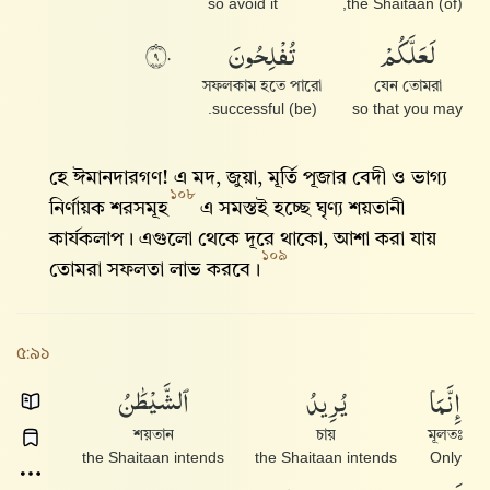
so avoid it
(of) the Shaitaan,
لَعَلَّكُمْ
تُفْلِحُونَ
٩٠
সফলকাম হতে পারো
যেন তোমরা
(be) successful.
so that you may
হে ঈমানদারগণ! এ মদ, জুয়া, মূর্তি পূজার বেদী ও ভাগ্য
১০৮
নির্ণায়ক শরসমূহ
এ সমস্তই হচ্ছে ঘৃণ্য শয়তানী
কার্যকলাপ। এগুলো থেকে দূরে থাকো, আশা করা যায়
১০৯
তোমরা সফলতা লাভ করবে।
৫:৯১
إِنَّمَا
يُرِيدُ
ٱلشَّيْطَٰنُ
শয়তান
চায়
মূলতঃ
the Shaitaan intends
the Shaitaan intends
Only