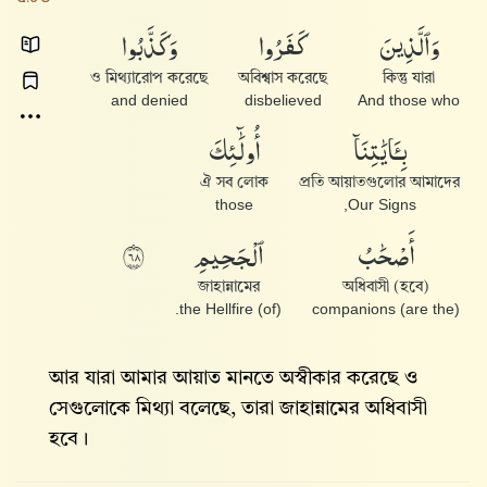
وَٱلَّذِينَ
كَفَرُوا۟
وَكَذَّبُوا۟
ও মিথ্যারোপ করেছে
অবিশ্বাস করেছে
কিন্তু যারা
and denied
disbelieved
And those who
بِـَٔايَٰتِنَآ
أُو۟لَٰٓئِكَ
ঐ সব লোক
প্রতি আয়াতগুলোর আমাদের
those
Our Signs,
أَصْحَٰبُ
ٱلْجَحِيمِ
٨٦
জাহান্নামের
অধিবাসী (হবে)
(of) the Hellfire.
(are the) companions
আর যারা আমার আয়াত মানতে অস্বীকার করেছে ও
সেগুলোকে মিথ্যা বলেছে, তারা জাহান্নামের অধিবাসী
হবে।