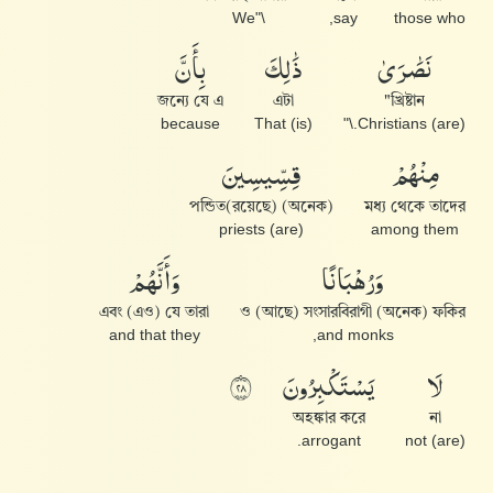
\"We
say,
those who
نَصَٰرَىٰ
ذَٰلِكَ
بِأَنَّ
জন্যে যে এ
এটা
খ্রিষ্টান"
because
That (is)
(are) Christians.\"
مِنْهُمْ
قِسِّيسِينَ
(অনেক) পন্ডিত(রয়েছে)
মধ্য থেকে তাদের
(are) priests
among them
وَرُهْبَانًا
وَأَنَّهُمْ
এবং (এও) যে তারা
ও (আছে) সংসারবিরাগী (অনেক) ফকির
and that they
and monks,
لَا
يَسْتَكْبِرُونَ
٨٢
অহঙ্কার করে
না
arrogant.
(are) not