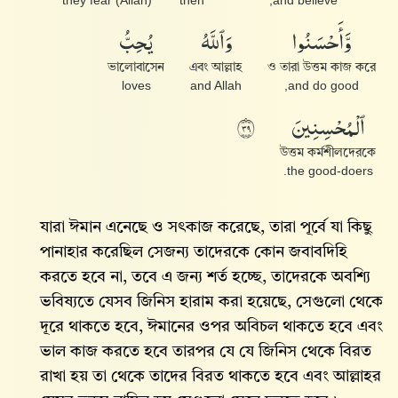
they fear (Allah)
then
and believe,
وَّأَحْسَنُوا۟
وَٱللَّهُ
يُحِبُّ
ভালোবাসেন
এবং আল্লাহ
ও তারা উত্তম কাজ করে
loves
and Allah
and do good,
ٱلْمُحْسِنِينَ
٩٣
উত্তম কর্মশীলদেরকে
the good-doers.
যারা ঈমান এনেছে ও সৎকাজ করেছে, তারা পূর্বে যা কিছু
পানাহার করেছিল সেজন্য তাদেরকে কোন জবাবদিহি
করতে হবে না, তবে এ জন্য শর্ত হচ্ছে, তাদেরকে অবশ্যি
ভবিষ্যতে যেসব জিনিস হারাম করা হয়েছে, সেগুলো থেকে
দূরে থাকতে হবে, ঈমানের ওপর অবিচল থাকতে হবে এবং
ভাল কাজ করতে হবে তারপর যে যে জিনিস থেকে বিরত
রাখা হয় তা থেকে তাদের বিরত থাকতে হবে এবং আল্লাহর