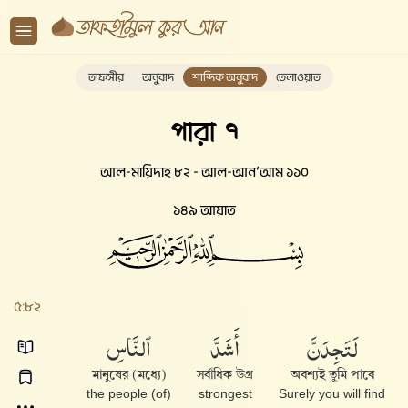
তাফসীর
অনুবাদ
শাব্দিক অনুবাদ
তেলাওয়াত
পারা ৭
আল-মায়িদাহ ৮২ - আল-আন‘আম ১১০
১৪৯ আয়াত
৫:৮২
لَتَجِدَنَّ
أَشَدَّ
ٱلنَّاسِ
মানুষের (মধ্যে)
সর্বাধিক উগ্র
অবশ্যই তুমি পাবে
(of) the people
strongest
Surely you will find