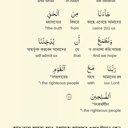
and what
in Allah
we believe
جَآءَنَا
مِنَ
ٱلْحَقِّ
মহাসত্যের
বিষয়ে
কাছে এসেছে আমাদের
the truth?
from
came (to) us
وَنَطْمَعُ
أَن
يُدْخِلَنَا
অন্তর্ভুক্ত করবেন আমাদের
যে
ও প্রত্যাশা করি আমরা
will admit us
that
And we hope
رَبُّنَا
مَعَ
ٱلْقَوْمِ
সম্প্রদায়ের"
সাথে
আমাদের রব
the righteous people.\"
with
our Lord
ٱلصَّٰلِحِينَ
٨٤
সৎকর্মশীল"
the righteous people.\"