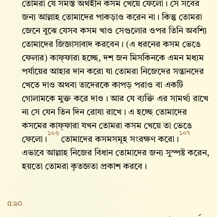
তোমরা যে সমস্ত অর্থহীন কসম খেয়ে ফেলো। সে সবের
জন্য আল্লাহ‌ তোমাদের পাকড়াও করেন না। কিন্তু তোমরা
জেনে বুঝে যেসব কসম খাও সেগুলোর ওপর তিনি অবশ্যি
তোমাদের জিজ্ঞাসাবাদ করবেন। (এ ধরনের কসম ভেঙে
ফেলার) কাফ্‌ফারা হচ্ছে, দশ জন মিসকিনকে এমন মধ্যম
পর্যায়ের আহার দান করো যা তোমরা নিজেদের সন্তানদের
খেতে দাও অথবা তাদেরকে কাপড় পরাও বা একটি
গোলামকে মুক্ত করে দাও। আর যে ব্যক্তি এর সামর্থ্য রাখে
না সে যেন তিন দিন রোযা রাখে। এ হচ্ছে তোমাদের
কসমের কাফ্‌ফারা যখন তোমরা কসম খেয়ে তা ভেঙে
১০৬
১০৭
ফেলো।
তোমাদের কসমসমূহ সংরক্ষণ করো।
এভাবে আল্লাহ‌ নিজের বিধান তোমাদের জন্য সুস্পষ্ট করেন,
হয়তো তোমরা কৃতজ্ঞতা প্রকাশ করবে।
৫:৯০