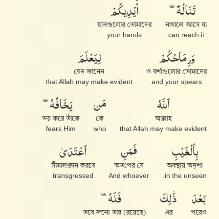
تَنَالُهُۥٓ
أَيْدِيكُمْ
হাতগুলোর তোমাদের
নাগালে আসে যা
your hands
can reach it
وَرِمَاحُكُمْ
لِيَعْلَمَ
যেন জানেন
ও বর্শাগুলোর তোমাদের
that Allah may make evident
and your spears
ٱللَّهُ
مَن
يَخَافُهُۥ
ভয় করে তাঁকে
কে
আল্লাহ
fears Him
who
that Allah may make evident
بِٱلْغَيْبِ
فَمَنِ
ٱعْتَدَىٰ
সীমালঙ্ঘন করবে
অতঃপর যে
অবস্থায় অদৃশ্য
transgressed
And whoever
in the unseen.
بَعْدَ
ذَٰلِكَ
فَلَهُۥ
তবে জন্যে তার (রয়েছে)
এর
পরেও