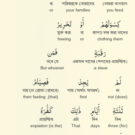
বা
পরিবারকে তোমাদের
তোমরা খাওয়াও
or
your families
you feed
كِسْوَتُهُمْ
أَوْ
تَحْرِيرُ
মুক্ত করা
বা
কাপড় দান করা তাদের
freeing
or
clothing them
رَقَبَةٍ
فَمَن
তবে যে
একজন দাসের (শপথের প্রায়শ্চিত্ত)
But whoever
a slave.
لَّمْ
يَجِدْ
فَصِيَامُ
তাহ'লে রোজা (রাখবে)
পায় (অর্থাৎ অসমর্থ)
না
(that), then fasting
find
(does) not
ثَلَٰثَةِ
أَيَّامٍ
ذَٰلِكَ
كَفَّٰرَةُ
প্রায়শ্চিত্ত
এটা
দিন
তিন
(is the) expiation
That
days.
(for) three