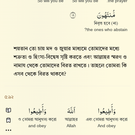
So will you be
So will you be
the prayer.
مُّنتَهُونَ
٩١
নিবৃত্ত হবে (না)
the ones who abstain?
শয়তান তো চায় মদ ও জুয়ার মাধ্যমে তোমাদের মধ্যে
শত্রুতা ও হিংসা-বিদ্বেষ সৃষ্টি করতে এবং আল্লাহর স্মরণ ও
নামায থেকে তোমাদের বিরত রাখতে। তাহলে তোমরা কি
এসব থেকে বিরত থাকবে?
৫:৯২
وَأَطِيعُوا۟
ٱللَّهَ
وَأَطِيعُوا۟
ও তোমরা আনুগত্য করো
আল্লাহর
এবং তোমরা আনুগত্য করো
and obey
Allah
And obey