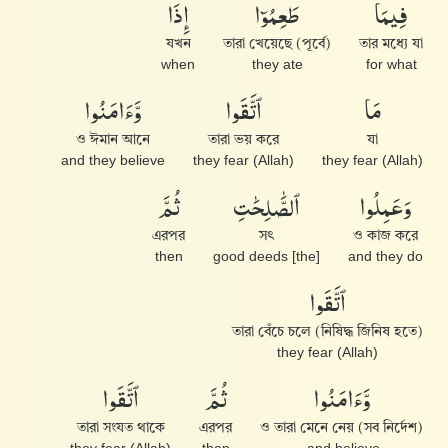
فِيمَا
طَعِمُوٓا۟
إِذَا
যখন
তারা খেয়েছে (পূর্বে)
তার মধ্যে যা
when
they ate
for what
مَا
ٱتَّقَوا۟
وَّءَامَنُوا۟
ও ঈমান আনে
তারা ভয় করে
যা
and they believe
they fear (Allah)
they fear (Allah)
وَعَمِلُوا۟
ٱلصَّٰلِحَٰتِ
ثُمَّ
এরপর
সৎ
ও কাজ করে
then
[the] good deeds
and they do
ٱتَّقَوا۟
তারা বেঁচে চলে (নিষিদ্ধ জিনিষ হতে)
they fear (Allah)
وَّءَامَنُوا۟
ثُمَّ
ٱتَّقَوا۟
তারা সংযত থাকে
এরপর
ও তারা মেনে নেয় (সব নির্দেশ)