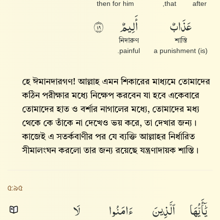
then for him
that,
after
عَذَابٌ
أَلِيمٌ
٩٤
নিদারুণ
শাস্তি
painful.
(is) a punishment
হে ঈমানদারগণ! আল্লাহ এমন শিকারের মাধ্যমে তোমাদের
কঠিন পরীক্ষার মধ্যে নিক্ষেপ করবেন যা হবে একেবারে
তোমাদের হাত ও বর্শার নাগালের মধ্যে, তোমাদের মধ্য
থেকে কে তাঁকে না দেখেও ভয় করে, তা দেখার জন্য।
কাজেই এ সতর্কবাণীর পর যে ব্যক্তি আল্লাহর নির্ধারিত
সীমালংঘন করলো তার জন্য রয়েছে যন্ত্রণাদায়ক শাস্তি।
৫:৯৫
يَٰٓأَيُّهَا
ٱلَّذِينَ
ءَامَنُوا۟
لَا