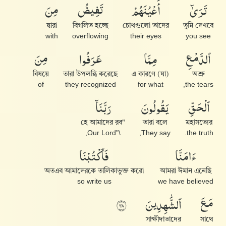
تَرَىٰٓ
أَعْيُنَهُمْ
تَفِيضُ
مِنَ
দ্বারা
বিগলিত হচ্ছে
চোখগুলো তাদের
তুমি দেখবে
with
overflowing
their eyes
you see
ٱلدَّمْعِ
مِمَّا
عَرَفُوا۟
مِنَ
বিষয়ে
তারা উপলব্ধি করেছে
এ কারণে (যা)
অশ্রু
of
they recognized
for what
the tears,
ٱلْحَقِّ
يَقُولُونَ
رَبَّنَآ
"হে আমাদের রব
তারা বলে
মহাসত্যের
\"Our Lord,
They say,
the truth.
ءَامَنَّا
فَٱكْتُبْنَا
অতএব আমাদেরকে তালিকাভুক্ত করো
আমরা ঈমান এনেছি
so write us
we have believed
مَعَ
ٱلشَّٰهِدِينَ
٨٣
সাক্ষীদাতাদের
সাথে