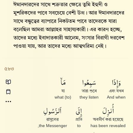
ঈমানদারদের সাথে শত্রুতার ক্ষেত্রে তুমি ইহুদী ও
মুশরিকদের পাবে সবচেয়ে বেশী উগ্র। আর ঈমানদারদের
সাথে বন্ধুত্বের ব্যাপারে নিকটতম পাবে তাদেরকে যারা
বলেছিল আমরা আল্লাহর সাহায্যকারী। এর কারণ হচ্ছে,
তাদের মধ্যে ইবাদাতকারী আলেম, সংসার বিরাগী দরবেশ
পাওয়া যায়, আর তাদের মধ্যে আত্মগরিমা নেই।
৫:৮৩
وَإِذَا
سَمِعُوا۟
مَآ
যা
তারা শুনে
এবং যখন
(to) what
they listen
And when
أُنزِلَ
إِلَى
ٱلرَّسُولِ
রাসূলের
প্রতি
অবতীর্ণ করা হয়েছে
the Messenger,
to
has been revealed