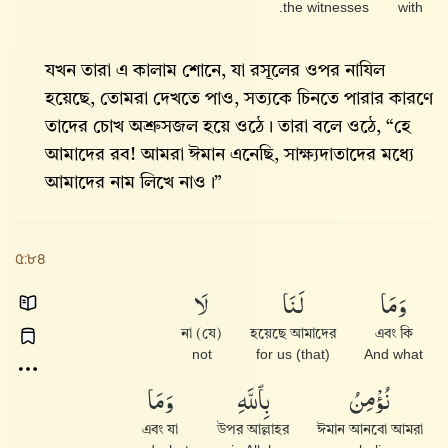
the witnesses.
with
যখন তারা এ কালাম শোনে, যা রসূলের ওপর নাযিল
হয়েছে, তোমরা দেখতে পাও, সত্যকে চিনতে পারার কারণে
তাদের চোখ অশ্রুসজল হয়ে ওঠে। তারা বলে ওঠে, “হে
আমাদের রব! আমরা ঈমান এনেছি, সাক্ষ্যদাতাদের মধ্যে
আমাদের নাম লিখে নাও।”
৫:৮৪
وَمَا
لَنَا
لَا
(যে) না
হয়েছে আমাদের
এবং কি
not
for us (that)
And what
نُؤْمِنُ
بِٱللَّهِ
وَمَا
এবং যা
উপর আল্লাহর
ঈমান আনবো আমরা