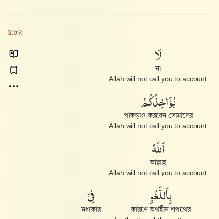
৫:৮৯
لَا
না
Allah will not call you to account
يُؤَاخِذُكُمُ
পাকড়াও করবেন তোমাদের
Allah will not call you to account
ٱللَّهُ
আল্লাহ
Allah will not call you to account
بِٱللَّغْوِ
فِىٓ
মধ্যকার
কারণে অর্থহীন শপথের