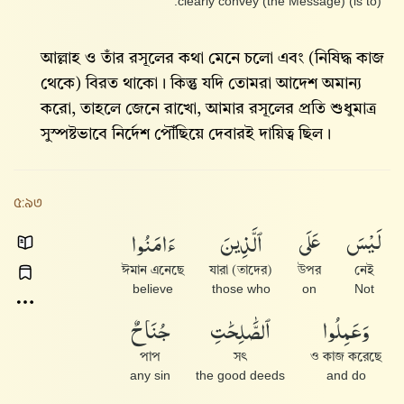
(is to) clearly convey (the Message).
আল্লাহ ও তাঁর রসূলের কথা মেনে চলো এবং (নিষিদ্ধ কাজ
থেকে) বিরত থাকো। কিন্তু যদি তোমরা আদেশ অমান্য
করো, তাহলে জেনে রাখো, আমার রসূলের প্রতি শুধুমাত্র
সুস্পষ্টভাবে নির্দেশ পৌঁছিয়ে দেবারই দায়িত্ব ছিল।
৫:৯৩
لَيْسَ
عَلَى
ٱلَّذِينَ
ءَامَنُوا۟
ঈমান এনেছে
(তাদের) যারা
উপর
নেই
believe
those who
on
Not
وَعَمِلُوا۟
ٱلصَّٰلِحَٰتِ
جُنَاحٌ
পাপ
সৎ
ও কাজ করেছে
any sin
the good deeds
and do