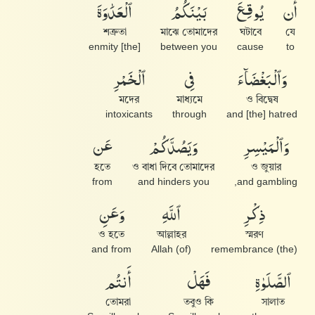
أَن
يُوقِعَ
بَيْنَكُمُ
ٱلْعَدَٰوَةَ
শত্রুতা
মাঝে তোমাদের
ঘটাবে
যে
[the] enmity
between you
cause
to
وَٱلْبَغْضَآءَ
فِى
ٱلْخَمْرِ
মদের
মাধ্যমে
ও বিদ্বেষ
intoxicants
through
and [the] hatred
وَٱلْمَيْسِرِ
وَيَصُدَّكُمْ
عَن
হতে
ও বাধা দিবে তোমাদের
ও জুয়ার
from
and hinders you
and gambling,
ذِكْرِ
ٱللَّهِ
وَعَنِ
ও হতে
আল্লাহর
স্মরণ
and from
(of) Allah
(the) remembrance
ٱلصَّلَوٰةِ
فَهَلْ
أَنتُم
তোমরা
তবুও কি
সালাত