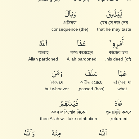
لِّيَذُوقَ
وَبَالَ
প্রতিফল
যেন সে স্বাদ নেয়
(the) consequence
that he may taste
أَمْرِهِۦ
عَفَا
ٱللَّهُ
আল্লাহ
ক্ষমা করেছেন
কাজের তার
Allah pardoned
Allah pardoned
(of) his deed.
عَمَّا
سَلَفَ
وَمَنْ
কিন্তু যে
অতীত হয়েছে
তা (সব) যা
but whoever
(has) passed,
what
عَادَ
فَيَنتَقِمُ
তখন প্রতিশোধ নিবেন
পুনরাবৃত্তি করবে
then Allah will take retribution
returned,
ٱللَّهُ
مِنْهُ
وَٱللَّهُ