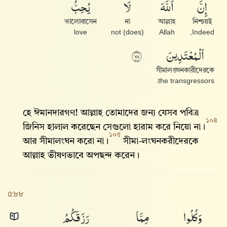
إِنَّ
ٱللَّهَ
لَا
يُحِبُّ
ভালোবাসেন
না
আল্লাহ
নিশ্চয়ই
love
(does) not
Allah
Indeed,
ٱلْمُعْتَدِينَ
٨٧
সীমালঙ্ঘনকারীদেরকে
the transgressors.
হে ঈমানদারগণ! আল্লাহ‌ তোমাদের জন্য যেসব পবিত্র
১০৪
জিনিস হালাল করেছেন সেগুলো হারাম করে নিয়ো না।
১০৫
আর সীমালংঘন করো না।
সীমা-লংঘনকরীদেরকে
আল্লাহ‌ ভীষণভাবে অপছন্দ করেন।
৫:৮৮
وَكُلُوا۟
مِمَّا
رَزَقَكُمُ