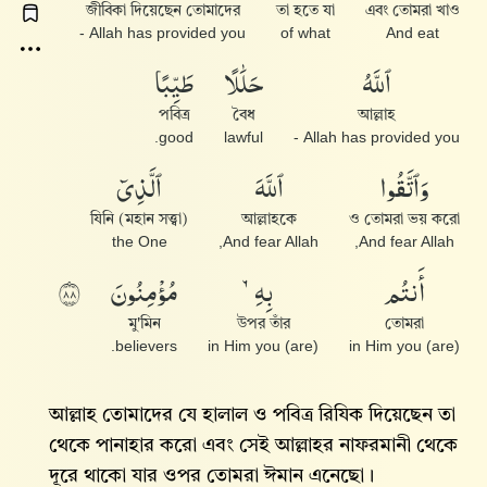
জীবিকা দিয়েছেন তোমাদের
তা হতে যা
এবং তোমরা খাও
Allah has provided you -
of what
And eat
ٱللَّهُ
حَلَٰلًا
طَيِّبًا
পবিত্র
বৈধ
আল্লাহ
good.
lawful
Allah has provided you -
وَٱتَّقُوا۟
ٱللَّهَ
ٱلَّذِىٓ
যিনি (মহান সত্ত্বা)
আল্লাহকে
ও তোমরা ভয় করো
the One
And fear Allah,
And fear Allah,
أَنتُم
بِهِۦ
مُؤْمِنُونَ
٨٨
মু'মিন
উপর তাঁর
তোমরা
believers.
in Him you (are)
in Him you (are)
আল্লাহ তোমাদের যে হালাল ও পবিত্র রিযিক দিয়েছেন তা
থেকে পানাহার করো এবং সেই আল্লাহর নাফরমানী থেকে
দূরে থাকো যার ওপর তোমরা ঈমান এনেছো।