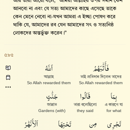
আর তারা আরো বলে, “আমরা আল্লাহর ওপর ঈমান কেন
আনবো না এবং যে সত্য আমাদের কাছে এসেছে তাকে
কেন মেনে নেবো না-যখন আমরা এ ইচ্ছা পোষণ করে
থাকি যে, আমাদের রব যেন আমাদের সৎ ও সত্যনিষ্ঠ
লোকদের অন্তর্ভুক্ত করেন।”
৫:৮৫
فَأَثَٰبَهُمُ
ٱللَّهُ
আল্লাহ
তাই প্রতিদান দিলেন তাদের
So Allah rewarded them
So Allah rewarded them
بِمَا
قَالُوا۟
جَنَّٰتٍ
জান্নাত
তারা বলেছিলো
এ কারণে যা
(with) Gardens
they said
for what
تَجْرِى
مِن
تَحْتِهَا
ٱلْأَنْهَٰرُ