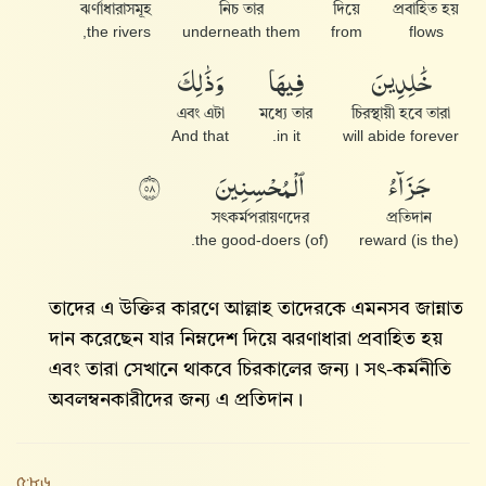
ঝর্ণাধারাসমূহ
নিচ তার
দিয়ে
প্রবাহিত হয়
the rivers,
underneath them
from
flows
خَٰلِدِينَ
فِيهَا
وَذَٰلِكَ
এবং এটা
মধ্যে তার
চিরস্থায়ী হবে তারা
And that
in it.
will abide forever
جَزَآءُ
ٱلْمُحْسِنِينَ
٨٥
সৎকর্মপরায়ণদের
প্রতিদান
(of) the good-doers.
(is the) reward
তাদের এ উক্তির কারণে আল্লাহ তাদেরকে এমনসব জান্নাত
দান করেছেন যার নিম্নদেশ দিয়ে ঝরণাধারা প্রবাহিত হয়
এবং তারা সেখানে থাকবে চিরকালের জন্য। সৎ-কর্মনীতি
অবলম্বনকারীদের জন্য এ প্রতিদান।
৫:৮৬