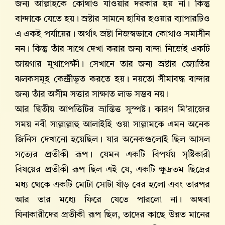
জন্য আল্লাহকে কোথাও যাওয়ার দরকার হয় না। কিন্তু
বান্দাকে যেতে হয়। স্রষ্টার সামনে হাযির হওয়ার ব্যাপারটিও
এ একই পর্যায়ের। অর্থাৎ স্রষ্টা নিজস্বভাবে কোথাও সমাসীন
নন। কিন্তু তাঁর সাথে দেখা করার জন্য বান্দা নিজেই একটি
জায়গার মুখাপেক্ষী। সেখানে তার জন্য স্রষ্টার জ্যোতির
ঝলকসমূহ কেন্দ্রীভূত করতে হয়। নয়তো সীমাবদ্ধ বান্দার
জন্য তাঁর অসীম সত্তার সাক্ষাত লাভ সম্ভব নয়।
আর দ্বিতীয় আপত্তিটির ভ্রান্তিত্ত সুস্পষ্ট। কারণ মি’রাজের
সময় নবী সাল্লাল্লাহু আলাইহি ওয়া সাল্লামকে এমন অনেক
জিনিস দেখানো হয়েছিল। যার অনেকগুলোই ছিল আসল
সত্যের প্রতীকী রূপ। যেমন একটি বিপর্যয় সৃষ্টিকারী
বিষয়ের প্রতীকী রূপ ছিল এই যে, একটি ক্ষুদ্রতম ছিদ্রের
মধ্য থেকে একটি মোটা সোটা ষাঁড় বের হলো এবং তারপর
আর তার মধ্যে ফিরে যেতে পারলো না। অথবা
যিনাকারীদের প্রতীকী রূপ ছিল, তাদের কাছে উন্নত মানের