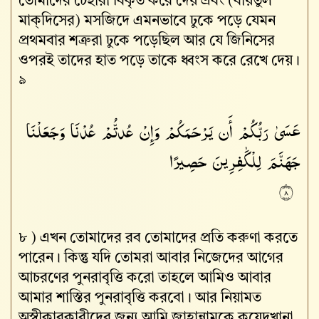
তোমাদের চেহারা বিকৃত করে দেয় এবং (বায়তুল
মাক্দিসের) মসজিদে এমনভাবে ঢুকে পড়ে যেমন
প্রথমবার শত্রুরা ঢুকে পড়েছিল আর যে জিনিসের
ওপরই তাদের হাত পড়ে তাকে ধ্বংস করে রেখে দেয়।
৯
عَسَىٰ
رَبُّكُمْ
أَن
يَرْحَمَكُمْ
وَإِنْ
عُدتُّمْ
عُدْنَا
وَجَعَلْنَا
جَهَنَّمَ
لِلْكَٰفِرِينَ
حَصِيرًا
٨
৮ )
এখন তোমাদের রব তোমাদের প্রতি করুণা করতে
পারেন। কিন্তু যদি তোমরা আবার নিজেদের আগের
আচরণের পুনরাবৃত্তি করো তাহলে আমিও আবার
আমার শাস্তির পুনরাবৃত্তি করবো। আর নিয়ামত
অস্বীকারকারীদের জন্য আমি জাহান্নামকে কয়েদখানা