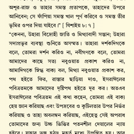
অশূর-রাজ ও তাহার সমস্ত প্রতাপকে, তাহাদের উপরে
আনিবেন; সে ফাঁপিয়া সমস্ত খাল পূর্ণ করিবে ও সমস্ত তীর
ভূমির ওপর দিয়া যাইবে।” [ যিশাইয় ৮: ৭ ]
“কেননা, উহারা বিদ্রোহী জাতি ও মিথ্যাবাদী সন্তান; উহারা
সদাপ্রভূর ব্যবস্থা শুনিতে অসম্মত। তাহারা দর্শকদিগকে
বলে, তোমরা দর্শন করিও না, নবীগণকে বলে, তোমরা
আমাদের কাছে সত্য নবুওয়াত প্রকাশ করিও না,
আমাদিগকে স্নিগ্ধ বাক্য বল, মিথ্যা নবুওয়াত প্রকাশ কর,
পথ হইতে ফির, রাস্তার ছাড়িয়া দাও, ইসরাঈলের
পবিত্রতমকে আমাদের দৃষ্টিপথ হইতে দূর কর। অতএব
ইসরাঈলের পবিত্রতম এই কথা কহেন, তোমরা এই বাক্য
হেয় জ্ঞান করিয়াছ এবং উপদ্রবের ও কূটিলতার উপর নির্ভর
করিয়াছ ও তাহা অবলম্বন করিয়াছ, এইহেতু সেই অপরাধ
তোমাদের জন্য উচ্চ ভিত্তির পতনশীল দেয়ালের ন্যায়
হইবে। যাহার ভঙ্গ হঠাৎ মুহূর্ত মধ্যে উপস্থিত হয়। আর