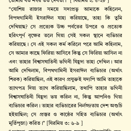
তোমার যত নগর তত দেবতা।” [ যিরমিয় ২: ৫-২৮ ]
“যোশিয় রাজার সময়ে সদাপ্রভূ আমাকে কহিলেন,
বিপথগামিনী ইসরাঈল যাহা করিয়াছে, তাহা কি তুমি
দেখিয়াছ? সে প্রত্যেক উচ্চ পর্বতের উপরে ও প্রত্যেক
হরিৎপূর্ণ বৃক্ষের তলে গিয়া সেই সকল স্থানে ব্যভিচার
করিয়াছে। সে এই সকল কর্ম করিলে পরে আমি কহিলাম,
সে আমার কাছে ফিরিয়া আসিবে কিন্তু সে ফিরিয়া আসিল না
এবং তাহার বিশ্বাসঘাতিনী ভগিনী যিহূদা তাহা দেখিল। আর
আমি দেখিলাম, বিপথগামিনী ইসরাঈল ব্যভিচার (অর্থাৎ
শিরক) করিয়াছিল, এই কারণ প্রযুক্তই যদ্যপি আমি তাহাকে
ত্যাগপত্র দিয়া ত্যাগ করিয়াছিলাম, তথাপি তাহার ভগিনী
বিশ্বাসঘাতিনী যিহূদা ভয় করিল না, কিন্তু আপনিও গিয়া
ব্যভিচার করিল। তাহার ব্যভিচারের নির্লজ্জতায় দেশ অশুচি
হইয়াছিল; সে প্রস্তর ও কাষ্ঠের সহিত ব্যভিচার (অর্থাৎ
মূর্তিপূজা) করিত।” [যিরমিয় ৩: ৬-৯ ]