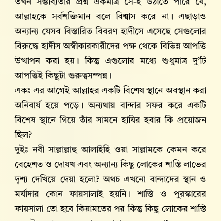
তখন সম্ভাব্যতার প্রশ্ন একমাত্র সে-ই উঠাতে পারে যে,
আল্লাহকে সর্বশক্তিমান বলে বিশ্বাস করে না। এছাড়াও
অন্যান্য যেসব বিস্তারিত বিবরণ হাদীসে এসেছে সেগুলোর
বিরুদ্ধে হাদীস অস্বীকারকারীদের পক্ষ থেকে বিভিন্ন আপত্তি
উত্থাপন করা হয়। কিন্তু এগুলোর মধ্যে শুধুমাত্র দু’টি
আপত্তিই কিছুটা গুরুত্বসম্পন্ন।
একঃ এর আগেই আল্লাহর একটি বিশেষ স্থানে অবস্থান করা
অনিবার্য হয়ে পড়ে। অন্যথায় বান্দার সফর করে একটি
বিশেষ স্থানে গিয়ে তাঁর সামনে হাযির হবার কি প্রয়োজন
ছিল?
দুইঃ নবী সাল্লাল্লাহু আলাইহি ওয়া সাল্লামকে কেমন করে
বেহেশত ও দোযখ এবং অন্যান্য কিছু লোকের শাস্তি লাভের
দৃশ্য দেখিয়ে দেয়া হলো? অথচ এখনো বান্দাদের স্থান ও
মর্যাদার কোন ফায়সালাই হয়নি। শাস্তি ও পুরস্কারের
ফায়সালা তো হবে কিয়ামতের পর কিন্তু কিছু লোকের শাস্তি