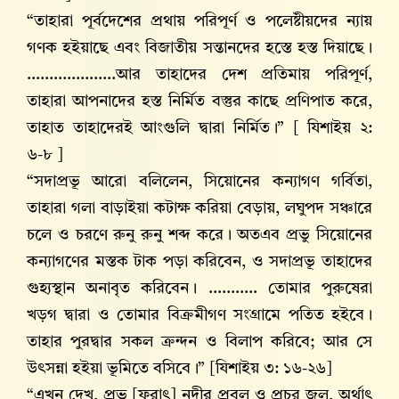
“তাহারা পূর্বদেশের প্রথায় পরিপূর্ণ ও পলেষ্টীয়দের ন্যায়
গণক হইয়াছে এবং বিজাতীয় সন্তানদের হস্তে হস্ত দিয়াছে।
....................আর তাহাদের দেশ প্রতিমায় পরিপূর্ণ,
তাহারা আপনাদের হস্ত নির্মিত বস্তুর কাছে প্রণিপাত করে,
তাহাত তাহাদেরই আংগুলি দ্বারা নির্মিত।” [ যিশাইয় ২:
৬-৮ ]
“সদাপ্রভূ আরো বলিলেন, সিয়োনের কন্যাগণ গর্বিতা,
তাহারা গলা বাড়াইয়া কটাক্ষ করিয়া বেড়ায়, লঘুপদ সঞ্চারে
চলে ও চরণে রুনু রুনু শব্দ করে। অতএব প্রভু সিয়োনের
কন্যাগণের মস্তক টাক পড়া করিবেন, ও সদাপ্রভূ তাহাদের
গুহ্যস্থান অনাবৃত করিবেন। ........... তোমার পুরুষেরা
খড়গ দ্বারা ও তোমার বিক্রমীগণ সংগ্রামে পতিত হইবে।
তাহার পুরদ্বার সকল ক্রন্দন ও বিলাপ করিবে; আর সে
উৎসন্না হইয়া ভূমিতে বসিবে।” [যিশাইয় ৩: ১৬-২৬]
“এখন দেখ, প্রভু [ফরাৎ] নদীর প্রবল ও প্রচুর জল, অর্থাৎ