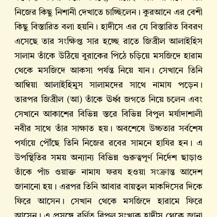
নিজের কিছু নিশানী দেখাতে চাচ্ছিলেন। কুরআনে এর বেশী
কিছু বিস্তারিত বলা হয়নি। হাদীসে এর যে বিস্তারিত বিবরণ
এসেছে তার সংক্ষিপ্ত সার হচ্ছে রাতে জিব্রীল আলাইহিস
সালাম তাঁকে উঠিয়ে বুরাকের পিঠে চড়িয়ে মসজিদে হারাম
থেকে মসজিদে আকসা পর্যন্ত নিয়ে যান। সেখানে তিনি
আম্বিয়া আলাইহিমুস সালামদের সাথে নামায পড়েন।
তারপর জিব্রীল (আ) তাঁকে ঊর্ধ্ব জগতে নিয়ে চলেন এবং
সেখানে আকাশের বিভিন্ন স্তরে বিভিন্ন বিপুল মর্যাদাশালী
নবীর সাথে তাঁর সাক্ষাত হয়। অবশেষে উচ্চতার সর্বশেষ
পর্যায়ে পৌঁছে তিনি নিজের রবের সামনে হাযির হন। এ
উপস্থিতির সময় অন্যান্য বিভিন্ন গুরুত্বপূর্ণ নির্দেশ ছাড়াও
তাঁকে পাঁচ ওয়াক্ত নামায ফরয হওয়া সংক্রান্ত আদেশ
জানানো হয়। এরপর তিনি আবার বায়তুল মাকদিসের দিকে
ফিরে আসেন। সেখান থেকে মসজিদে হারামে ফিরে
আসেন। এ প্রসঙ্গে বর্ণিত বিপুল সংখ্যক হাদীস থেকে জানা