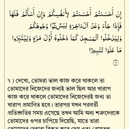
إِنْ
أَحْسَنتُمْ
أَحْسَنتُمْ
لِأَنفُسِكُمْ
وَإِنْ
أَسَأْتُمْ
فَلَهَا
فَإِذَا
جَآءَ
وَعْدُ
ٱلْءَاخِرَةِ
لِيَسُۥٓـُٔوا۟
وُجُوهَكُمْ
وَلِيَدْخُلُوا۟
ٱلْمَسْجِدَ
كَمَا
دَخَلُوهُ
أَوَّلَ
مَرَّةٍ
وَلِيُتَبِّرُوا۟
مَا
عَلَوْا۟
تَتْبِيرًا
٧
৭ )
দেখো, তোমরা ভাল কাজ করে থাকলে তা
তোমাদের নিজেদের জন্যই ভাল ছিল আর খারাপ
কাজ করে থাকলে তোমাদের নিজেদেরই জন্য তা
খারাপ প্রমাণিত হবে। তারপর যখন পরবর্তী
প্রতিশ্রুতির সময় এসেছে তখন আমি অন্য শত্রুদেরকে
তোমাদের ওপর চাপিয়ে দিয়েছি, যাতে তারা