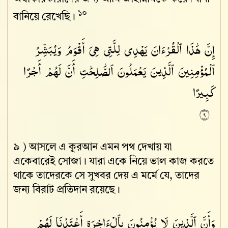
১০
বানিয়ে রেখেছি।
إِنَّ
هَٰذَا
ٱلْقُرْءَانَ
يَهْدِى
لِلَّتِى
هِىَ
أَقْوَمُ
وَيُبَشِّرُ
ٱلْمُؤْمِنِينَ
ٱلَّذِينَ
يَعْمَلُونَ
ٱلصَّٰلِحَٰتِ
أَنَّ
لَهُمْ
أَجْرًا
كَبِيرًا
٩
৯ )
আসলে এ কুরআন এমন পথ দেখায় যা
একেবারেই সোজা। যারা একে নিয়ে ভাল কাজ করতে
থাকে তাদেরকে সে সুখবর দেয় এ মর্মে যে, তাদের
জন্য বিরাট প্রতিদান রয়েছে।
وَأَنَّ
ٱلَّذِينَ
لَا
يُؤْمِنُونَ
بِٱلْءَاخِرَةِ
أَعْتَدْنَا
لَهُمْ