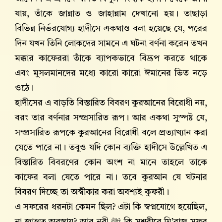
যায়, তাঁকে জান্নাত ও জাহান্নাম দেখানো হয়। তাছাড়া
বিভিন্ন নির্ভরযোগ্য হাদীসে একথাও বলা হয়েছে যে, পরের
দিন যখন তিনি লোকদের সামনে এ ঘটনা বর্ণনা করেন তখন
মক্কার কাফেররা তাঁকে ব্যাপকভাবে বিদ্রূপ করতে থাকে
এবং মুসলমানদের মধ্যে কারো কারো ঈমানের ভিত নড়ে
ওঠে।
হাদীসের এ বাড়তি বিস্তারিত বিবরণ কুরআনের বিরোধী নয়,
বরং তার বর্ণনার সম্প্রসারিত রূপ। আর একথা সুস্পষ্ট যে,
সম্প্রসারিত রূপকে কুরআনের বিরোধী বলে প্রত্যাখ্যান করা
যেতে পারে না। তবুও যদি কোন ব্যক্তি হাদীসে উল্লেখিত এ
বিস্তারিত বিবরণের কোন অংশ না মানে তাহলে তাকে
কাফের বলা যেতে পারে না। তবে কুরআন যে ঘটনার
বিবরণ দিচ্ছে তা অস্বীকার করা অবশ্যই কুফরী।
এ সফরের ধরনটা কেমন ছিল? এটা কি স্বপ্নযোগে হয়েছিল,