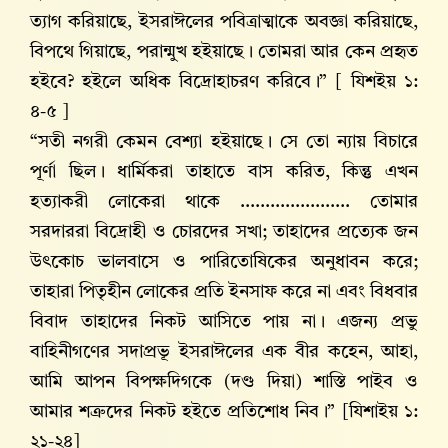
ত্যাগ করিয়াছে, ইসরাঈলের পবিত্রাত্মাকে অবজ্ঞা করিয়াছে,
বিপথে গিয়াছে, পরান্মুখ হইয়াছে। তোমরা আর কেন প্রহৃত
হইবে? হইলে অধিক বিদ্রোহাচরণ করিবে।” [ যিশইয় ১:
৪-৫ ]
“সতী নগরী কেমন বেশ্যা হইয়াছে। সে তো ন্যায় বিচারে
পূর্ণা ছিল। ধার্মিকরা তাহাতে বাস করিত, কিন্তু এখন
হত্যাকরী লোকেরা থাকে ...................... তোমার
সরদাররা বিদ্রোহী ও চোরদের সখা; তাহাদের প্রত্যেক জন
উৎকোচ ভালবাসে ও পারিতোষিকের অনুধাবন করে;
তাহারা পিতৃহীন লোকের প্রতি ইনসাফ করে না এবং বিধবার
বিবাদ তাহাদের নিকট আসিতে পায় না। এজন্য প্রভু
বাহিনীগণের সদাপ্রভূ ইসরাঈলের এক বীর কহেন, আহা,
আমি আপন বিপক্ষদিগকে (দণ্ড দিয়া) শাস্তি পাইব ও
আমার শত্রুদের নিকট হইতে প্রতিশোধ নিব।” [যিশাইয় ১:
২১-২৪]