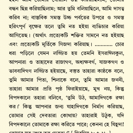
হইল আমি তোমার যোয়ালি ভগ্ন করিয়াছিলাম, তোমার
বন্ধন ছিন্ন করিয়াছিলাম; আর তুমি বলিয়াছিলে, আমি দাসত্ব
করিব না; বাস্তবিক সমস্ত উচ্চ পর্বতের উপরে ও সমস্ত
হরিৎপূর্ণ বৃক্ষের তলে তুমি নত হইয়া ব্যভিচার করিয়া
আসিতেছ। (অর্থাৎ প্রত্যেকটি শক্তির সামনে নত হইয়াছ
এবং প্রত্যেকটি মূর্তিকে সিজদা করিয়াছ। ............ চোর
ধরা পড়িলে যেমন লজ্জিত হয় তেমনি ইসরাঈলকুল,
আপনারা ও তাহাদের রাজাগণ, অধ্যক্ষবর্গ, যাজকগণ ও
ভাববাদিগণ লজ্জিত হইয়াছে, বস্তুত তাহারা কাষ্ঠকে বলে,
তুমি আমার পিতা, শিলাকে বলে, তুমি আমার জননী,
তাহারা আমার প্রতি পৃষ্ঠ ফিরাইয়াছে, মুখ নয়, কিন্তু
বিপদকালে তহারা বলিবে, ‘তুমি উঠ, আমাদিগকে রক্ষা
কর।’ কিন্তু আপনার জন্য যাহাদিগকে নির্মাণ করিয়াছ,
তোমার সেই দেবতারা কোথায়? তাহারাই উঠুক, যদি
বিপদকালে তোমাকে রক্ষা করিতে পারে; কেননা হে যিহূদা!