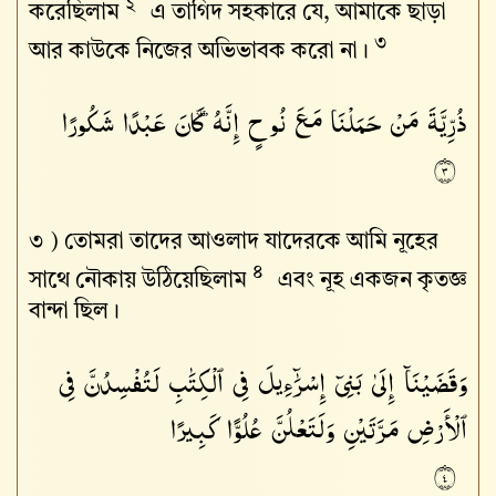
২
করেছিলাম
এ তাগিদ সহকারে যে, আমাকে ছাড়া
৩
আর কাউকে নিজের অভিভাবক করো না।
ذُرِّيَّةَ
مَنْ
حَمَلْنَا
مَعَ
نُوحٍ
إِنَّهُۥ
كَانَ
عَبْدًا
شَكُورًا
٣
৩ )
তোমরা তাদের আওলাদ যাদেরকে আমি নূহের
৪
সাথে নৌকায় উঠিয়েছিলাম
এবং নূহ একজন কৃতজ্ঞ
বান্দা ছিল।
وَقَضَيْنَآ
إِلَىٰ
بَنِىٓ
إِسْرَٰٓءِيلَ
فِى
ٱلْكِتَٰبِ
لَتُفْسِدُنَّ
فِى
ٱلْأَرْضِ
مَرَّتَيْنِ
وَلَتَعْلُنَّ
عُلُوًّا
كَبِيرًا
٤