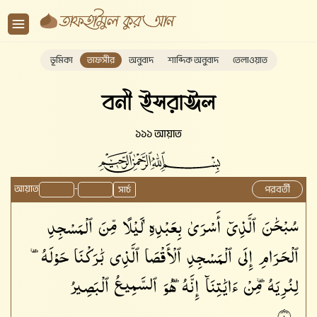
ভূমিকা
তাফসীর
অনুবাদ
শাব্দিক অনুবাদ
তেলাওয়াত
বনী ইসরাঈল
১১১ আয়াত
আয়াত
-
পরবর্তী
সার্চ
سُبْحَٰنَ
ٱلَّذِىٓ
أَسْرَىٰ
بِعَبْدِهِۦ
لَيْلًا
مِّنَ
ٱلْمَسْجِدِ
ٱلْحَرَامِ
إِلَى
ٱلْمَسْجِدِ
ٱلْأَقْصَا
ٱلَّذِى
بَٰرَكْنَا
حَوْلَهُۥ
لِنُرِيَهُۥ
مِنْ
ءَايَٰتِنَآ
إِنَّهُۥ
هُوَ
ٱلسَّمِيعُ
ٱلْبَصِيرُ
١