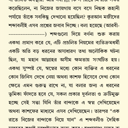
না জাগ্রত অবস্থায়? আর নবী ﷺ কি সশরীরে মি’রাজ সফর
করেছিলেন, না নিজের জায়গায় বসে বসে নিছক রূহানী
পর্যায়ে তাঁকে সবকিছু দেখানো হয়েছিল? কুরআন মজীদের
শব্দাবলীই এসব প্রশ্নের জবাব দিচ্ছে। বলা হয়েছে (আরবী-
---------------------) শব্দগুলো দিয়ে বর্ণনা শুরু করায়
একথা প্রমাণ করে যে, এটি প্রচলিত নিয়মের ব্যতিক্রমধর্মী
একটি অতি বড় ধরনের অসাধারণ তথা অলৌকিক ঘটনা
ছিল, যা মহান আল্লাহর অসীম ক্ষমতায় সংঘটিত হয়।
একথা সুস্পষ্ট যে, স্বপ্নের মধ্যে কোন ব্যক্তির এ ধরনের
কোন জিনিস দেখে নেয়া অথবা কাশফ হিসেবে দেখা কোন
ক্ষেত্রে এমন গুরুত্ব রাখে না, যা বলার জন্য এ ধরনের
ভূমিকা ফাঁদতে হবে যে, সকল প্রকার দুর্বলতা ও ত্রুটিমুক্ত
হচ্ছে সেই সত্তা যিনি তাঁর বান্দাকে এ স্বপ্ন দেখিয়েছেন
অথবা কাশফের মাধ্যমে এসব দেখিয়েছেন। তারপর “এক
রাতে নিজের বান্দাকে নিয়ে যান” এ শব্দবলীও দৈহিক