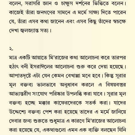
বলেন, সরাসরি জ্ঞান ও চাক্ষুস দর্শনের ভিত্তিতে বলেন।
কাজেই তাঁরা জনগণের সামনে এ মর্মে সাক্ষ্য দিতে পারেন
যে, তাঁরা এসব কথা জানেন এবং এসব কিছু তাঁদের স্বচক্ষে
দেখা জ্বলজ্যান্ত সত্য।
২.
মাত্র একটি আয়াতে মি’রাজের কথা আলোচনা করে তারপর
হঠাৎ বনী ইসরাঈলের আলোচনা শুরু করে দেয়া হয়েছে।
আপাতদৃষ্টে এটা যেন কেমন বেখাপ্পা মনে হবে। কিন্তু সূরার
মূল বক্তব্য ভালভাবে অনুধাবন করলে এ বিষয়বস্তুর
আভ্যন্তরীণ সংযোগ পরিষ্কার উপলব্ধি করা যাবে। সূরার মূল
বক্তব্য হচ্ছে মক্কার কাফেরদেরকে সতর্ক করা। যাদের
উদ্দেশ্যে বক্তব্য পেশ করা হয়েছে তাদের এ মর্মে জানিয়ে
দেবার জন্য শুরুতে শুধুমাত্র এ কারণে মি’রাজের আলোচনা
করা হয়েছে যে, একথাগুলো এমন এক ব্যক্তি বলছেন যিনি