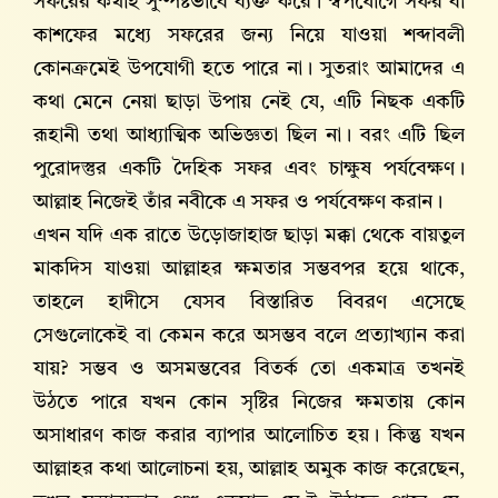
সফরের কথাই সুস্পষ্টভাবে ব্যক্ত করে। স্বপযোগে সফর বা
কাশফের মধ্যে সফরের জন্য নিয়ে যাওয়া শব্দাবলী
কোনক্রমেই উপযোগী হতে পারে না। সুতরাং আমাদের এ
কথা মেনে নেয়া ছাড়া উপায় নেই যে, এটি নিছক একটি
রূহানী তথা আধ্যাত্মিক অভিজ্ঞতা ছিল না। বরং এটি ছিল
পুরোদস্তুর একটি দৈহিক সফর এবং চাক্ষুষ পর্যবেক্ষণ।
আল্লাহ নিজেই তাঁর নবীকে এ সফর ও পর্যবেক্ষণ করান।
এখন যদি এক রাতে উড়োজাহাজ ছাড়া মক্কা থেকে বায়তুল
মাকদিস যাওয়া আল্লাহর ক্ষমতার সম্ভবপর হয়ে থাকে,
তাহলে হাদীসে যেসব বিস্তারিত বিবরণ এসেছে
সেগুলোকেই বা কেমন করে অসম্ভব বলে প্রত্যাখ্যান করা
যায়? সম্ভব ও অসমম্ভবের বিতর্ক তো একমাত্র তখনই
উঠতে পারে যখন কোন সৃষ্টির নিজের ক্ষমতায় কোন
অসাধারণ কাজ করার ব্যাপার আলোচিত হয়। কিন্তু যখন
আল্লাহর কথা আলোচনা হয়, আল্লাহ অমুক কাজ করেছেন,