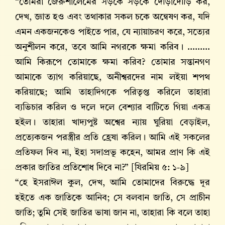
“তোমরা জেরুশালেমের সড়কে সড়কে দৌড়াদৌড়ি কর,
দেখ, জ্ঞাত হও এবং তথাকার সকল চকে অন্বেষণ কর, যদি
এমন একজনকেও পাইতে পার, যে ন্যায়াচরণ করে, সত্যের
অনুশীলন করে, তবে আমি নগরকে ক্ষমা করিব। .........
আমি কিরূপে তোমাকে ক্ষমা করিব? তোমার সন্তানগণ
আমাকে ত্যাগ করিয়াছে, অনীশ্বরদের নাম লইয়া শপথ
করিয়াছে; আমি তাহাদিগকে পরিতৃপ্ত করিলে তাহারা
ব্যভিচার করিল ও দলে দলে বেশ্যার বাটিতে গিয়া একত্র
হইল। তাহারা খাদ্যপুষ্ট অশ্বের ন্যায় ঘুরিয়া বেড়াইল,
প্রত্যেকজন পরস্ত্রীর প্রতি হ্রেষা করিল। আমি এই সকলের
প্রতিফল দিব না, ইহা সদাপ্রভূ কহেন, আমর প্রাণ কি এই
প্রকার জাতির প্রতিশোধ দিবে না?” [যিরমিয় ৫: ১-৯]
“হে ইসরাঈল কুল, দেখ, আমি তোমাদের বিরুদ্ধে দূর
হইতে এক জাতিকে আনিব; সে বলবান জাতি, সে প্রাচীন
জাতি; তুমি সেই জাতির ভাষা জান না, তাহারা কি বলে তাহা