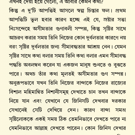
এখনই দেয়া হয়ে গেলো, এ আবার কেমন কথা?
কিন্তু এ দু’টি আপত্তিই আসলে স্বল্প চিন্তার ফল। প্রথম
আপত্তিটি ভুল হবার কারণ হচ্ছে এই যে, স্রষ্টার সত্তা
নিঃসন্দেহে অসীমতার গুণাবলী সম্পন্ন, কিন্তু সৃষ্টির সাথে
আচরণ করার সময় তিনি নিজের কোন দুর্বলতার কারণে নয়
বরং সৃষ্টির দুর্বলতার জন্য সীমাবদ্ধতার আশ্রয় নেন। যেমন
সৃষ্টির সাথে কথা বলার সময় তিনি কথা বলার এমন সীমাবদ্ধ
পদ্ধতি অবলম্বন করেন যা একজন মানুষ শুনতে ও বুঝতে
পারে। অথচ তাঁর কথা মূলতই অসীমতার গুণ সম্পন্ন।
অনুরূপভাবে যখন তিনি নিজের বান্দাকে নিজের রাজ্যের
বিশাল মহিমান্বিত নিশানীসমূহ দেখাতে চান তখন বান্দাকে
নিয়ে যান এবং যেখানে যে জিনিসটি দেখবার দরকার
সেখানেই সেটি দেখিয়ে দেন। কারণ বান্দা সমগ্র
সৃষ্টিলোককে একই সময় ঠিক তেমনিভাবে দেখতে পারে না
যেমনিভাবে আল্লাহ দেখতে পারেন। কোন জিনিস দেখার