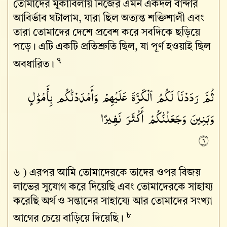
তোমাদের মুকাবিলায় নিজের এমন একদল বান্দার
আবির্ভাব ঘটালাম, যারা ছিল অত্যন্ত শক্তিশালী এবং
তারা তোমাদের দেশে প্রবেশ করে সবদিকে ছড়িয়ে
পড়ে। এটি একটি প্রতিশ্রুতি ছিল, যা পূর্ণ হওয়াই ছিল
৭
অবধারিত।
ثُمَّ
رَدَدْنَا
لَكُمُ
ٱلْكَرَّةَ
عَلَيْهِمْ
وَأَمْدَدْنَٰكُم
بِأَمْوَٰلٍ
وَبَنِينَ
وَجَعَلْنَٰكُمْ
أَكْثَرَ
نَفِيرًا
٦
৬ )
এরপর আমি তোমাদেরকে তাদের ওপর বিজয়
লাভের সুযোগ করে দিয়েছি এবং তোমাদেরকে সাহায্য
করেছি অর্থ ও সন্তানের সাহায্যে আর তোমাদের সংখ্যা
৮
আগের চেয়ে বাড়িয়ে দিয়েছি।