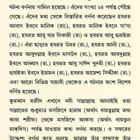
ঘটনা বর্ণনায় সামিল হয়েছে। এঁদের সংখ্যা ২৫ পর্যন্ত পৌঁছে
গেছে। এঁদের মধ্য থেকে বিস্তারিত বর্ণনা করেছেন হযরত
আনাস ইবনে মালিক (রাঃ), হযরত মালিক ইবনে সা’সা
(রা), হযরত আবু যার গিফারী (রা) ও হযরত আবু হুরাইরা
(রা.)। এঁরা ছাড়াও হযরত উমর (রা.), হযরত আলী (রা.),
হযরত আবুদল্লাহ ইবনে মাসউদ (রা.), হযরত আবদুল্লাহ
ইবনে আব্বাস (রা.) হযরত আবু সাঈদ খুদরী (রা.) হযরত
হুযাইফা ইবনে ইয়ামন (রা.), হযরত আয়েশা সিদ্দীকা (রা.)
এবং আরো বিভিন্ন সাহাবী থেকেও এ ঘটনার অংশ বিশেষ
বর্ণিত হয়েছে।
কুরআন মজীদ এখানে নবী সাল্লাল্লাহু আলাইহি ওয়া
সাল্লামের শুধুমাত্র মসজিদে হারাম (অর্থাৎ বায়তুল্লাহ তথা
কাবা শরীফ) থেকে মসজিদে আকসা (অর্থাৎ বায়তুল
মাক্দিস) পর্যন্ত যাওয়ার কথা বর্ণনা করছে। এ সফরের
উদ্দেশ্য বর্ণনা করে বলছে, আল্লাহ তাঁর বান্দাকে তাঁর