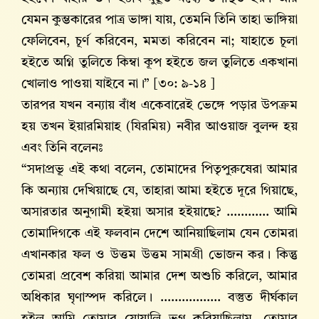
যেমন কুম্ভকারের পাত্র ভাঙ্গা যায়, তেমনি তিনি তাহা ভাঙ্গিয়া
ফেলিবেন, চূর্ণ করিবেন, মমতা করিবেন না; যাহাতে চূলা
হইতে অগ্নি তুলিতে কিম্বা কূপ হইতে জল তুলিতে একখানা
খোলাও পাওয়া যাইবে না।” [৩০: ৯-১৪ ]
তারপর যখন বন্যায় বাঁধ একেবারেই ভেঙ্গে পড়ার উপক্রম
হয় তখন ইয়ারমিয়াহ (যিরমিয়) নবীর আওয়াজ বুলন্দ হয়
এবং তিনি বলেনঃ
“সদাপ্রভূ এই কথা বলেন, তোমাদের পিতৃপুরুষেরা আমার
কি অন্যায় দেখিয়াছে যে, তাহারা আমা হইতে দূরে গিয়াছে,
অসারতার অনুগামী হইয়া অসার হইয়াছে? ............ আমি
তোমাদিগকে এই ফলবান দেশে আনিয়াছিলাম যেন তোমরা
এখানকার ফল ও উত্তম উত্তম সামগ্রী ভোজন কর। কিন্তু
তোমরা প্রবেশ করিয়া আমার দেশ অশুচি করিলে, আমার
অধিকার ঘৃণাস্পদ করিলে। ................. বস্তুত দীর্ঘকাল