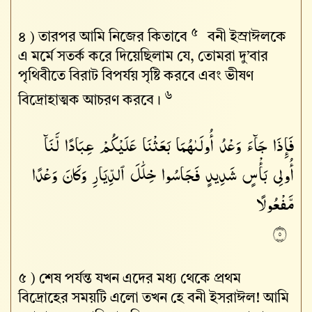
৫
৪ )
তারপর আমি নিজের কিতাবে
বনী ইস্রাঈলকে
এ মর্মে সতর্ক করে দিয়েছিলাম যে, তোমরা দু’বার
পৃথিবীতে বিরাট বিপর্যয় সৃষ্টি করবে এবং ভীষণ
৬
বিদ্রোহাত্মক আচরণ করবে।
فَإِذَا
جَآءَ
وَعْدُ
أُولَىٰهُمَا
بَعَثْنَا
عَلَيْكُمْ
عِبَادًا
لَّنَآ
أُو۟لِى
بَأْسٍ
شَدِيدٍ
فَجَاسُوا۟
خِلَٰلَ
ٱلدِّيَارِ
وَكَانَ
وَعْدًا
مَّفْعُولًا
٥
৫ )
শেষ পর্যন্ত যখন এদের মধ্য থেকে প্রথম
বিদ্রোহের সময়টি এলো তখন হে বনী ইসরাঈল! আমি