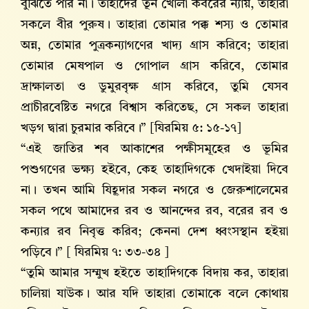
বুঝিতে পার না। তাহাদের তূন খোলা কবরের ন্যায়, তাহারা
সকলে বীর পুরুষ। তাহারা তোমার পক্ক শস্য ও তোমার
অন্ন, তোমার পুত্রকন্যাগণের খাদ্য গ্রাস করিবে; তাহারা
তোমার মেষপাল ও গোপাল গ্রাস করিবে, তোমার
দ্রাক্ষালতা ও ডুমুরবৃক্ষ গ্রাস করিবে, তুমি যেসব
প্রাচীরবেষ্টিত নগরে বিশ্বাস করিতেছ, সে সকল তাহারা
খড়গ দ্বারা চুরমার করিবে।” [যিরমিয় ৫: ১৫-১৭]
“এই জাতির শব আকাশের পক্ষীসমূহের ও ভূমির
পশুগণের ভক্ষ্য হইবে, কেহ তাহাদিগকে খেদাইয়া দিবে
না। তখন আমি যিহূদার সকল নগরে ও জেরুশালেমের
সকল পথে আমাদের রব ও আনন্দের রব, বরের রব ও
কন্যার রব নিবৃত্ত করিব; কেননা দেশ ধ্বংসস্থান হইয়া
পড়িবে।” [ যিরমিয় ৭: ৩৩-৩৪ ]
“তুমি আমার সম্মুখ হইতে তাহাদিগকে বিদায় কর, তাহারা
চালিয়া যাউক। আর যদি তাহারা তোমাকে বলে কোথায়