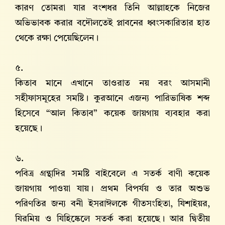
কারণ তোমরা যার বংশধর তিনি আল্লাহকে নিজের
অভিভাবক করার বদৌলতেই প্লাবনের ধ্বংসকারিতার হাত
থেকে রক্ষা পেয়েছিলেন।
৫.
কিতাব মানে এখানে তাওরাত নয় বরং আসমানী
সহীফাসমূহের সমষ্টি। কুরআনে এজন্য পারিভাষিক শব্দ
হিসেবে “আল কিতাব” কয়েক জায়গায় ব্যবহার করা
হয়েছে।
৬.
পবিত্র গ্রন্থাদির সমষ্টি বাইবেলে এ সতর্ক বাণী কয়েক
জায়গায় পাওয়া যায়। প্রথম বিপর্যয় ও তার অশুভ
পরিণতির জন্য বনী ইসরাঈলকে গীতসংহিতা, যিশাইয়র,
যিরমিয় ও যিহিষ্কেলে সতর্ক করা হয়েছে। আর দ্বিতীয়