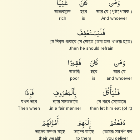
غَنِيًّا
كَانَ
وَمَن
অভাবমুক্ত
হবে
আর যে (পৃষ্ঠপোষক )
rich
is
And whoever
فَلْيَسْتَعْفِفْ
সে নিবৃত্ত থাকবে সে ক্ষেত্রে (তার মাল খাওয়া হতে)
then he should refrain,
فَقِيرًا
كَانَ
وَمَن
অভাবী
হবে
আর যে
poor
is
and whoever
فَإِذَا
بِٱلْمَعْرُوفِ
فَلْيَأْكُلْ
যখন তবে
ন্যায় সঙ্গতভাবে
সে খাবে সেক্ষেত্রে
Then when
in a fair manner.
then let him eat (of it)
أَمْوَٰلَهُمْ
إِلَيْهِمْ
دَفَعْتُمْ
তাদের সম্পদ সমূহ
তাদের কাছে
তোমরা সমর্পণ কর
their wealth
to them
you deliver