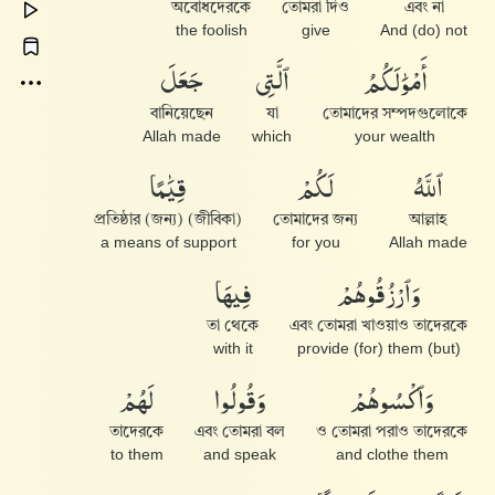
অবোধদেরকে
তোমরা দিও
এবং না
the foolish
give
And (do) not
جَعَلَ
ٱلَّتِى
أَمْوَٰلَكُمُ
বানিয়েছেন
যা
তোমাদের সম্পদগুলোকে
Allah made
which
your wealth
قِيَٰمًا
لَكُمْ
ٱللَّهُ
(জীবিকা) প্রতিষ্ঠার (জন্য)
তোমাদের জন্য
আল্লাহ
a means of support
for you
Allah made
فِيهَا
وَٱرْزُقُوهُمْ
তা থেকে
এবং তোমরা খাওয়াও তাদেরকে
with it
(but) provide (for) them
لَهُمْ
وَقُولُوا۟
وَٱكْسُوهُمْ
তাদেরকে
এবং তোমরা বল
ও তোমরা পরাও তাদেরকে
to them
and speak
and clothe them