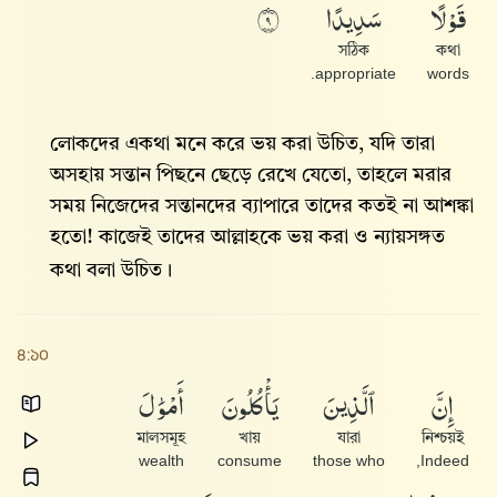
سَدِيدًا
قَوْلًا
٩
সঠিক
কথা
appropriate.
words
লোকদের একথা মনে করে ভয় করা উচিত, যদি তারা
অসহায় সন্তান পিছনে ছেড়ে রেখে যেতো, তাহলে মরার
সময় নিজেদের সন্তানদের ব্যাপারে তাদের কতই না আশঙ্কা
হতো! কাজেই তাদের আল্লাহকে ভয় করা ও ন্যায়সঙ্গত
কথা বলা উচিত।
৪:১০
أَمْوَٰلَ
يَأْكُلُونَ
ٱلَّذِينَ
إِنَّ
মালসমূহ
খায়
যারা
নিশ্চয়ই
wealth
consume
those who
Indeed,