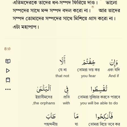
এতিমদেরকে তাদের ধন-সম্পদ ফিরিয়ে দাও।
ভালো
৩
সম্পদের সাথে মন্দ সম্পদ বদল করো না।
আর তাদের
সম্পদ তোমাদের সম্পদের সাথে মিশিয়ে গ্রাস করো না।
এটা মহাপাপ।
৪:৩
أَلَّا
خِفْتُمْ
وَإِنْ
যে না
তোমরা ভয় কর
এবং যদি
that not
you fear
And if
ٱلْيَتَٰمَىٰ
فِى
تُقْسِطُوا۟
ইয়াতীমদের
প্রতি
তোমরা সুবিচার করতে পারবে
the orphans,
with
you will be able to do
طَابَ
مَا
فَٱنكِحُوا۟
পছন্দনীয়
যা
তোমরা বিয়ে তবে কর