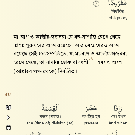
مَّفْرُوضًا
٧
নির্ধারিত
obligatory.
মা–বাপ ও আত্মীয়-স্বজনরা যে ধন-সম্পত্তি রেখে গেছে
তাতে পুরুষদের অংশ রয়েছে। আর মেয়েদেরও অংশ
রয়েছে সেই ধন-সম্পত্তিতে, যা মা-বাপ ও আত্মীয়-স্বজনরা
১২
রেখে গেছে, তা সামান্য হোক বা বেশী
এবং এ অংশ
(আল্লাহর পক্ষ থেকে) নির্ধারিত।
৪:৮
ٱلْقِسْمَةَ
حَضَرَ
وَإِذَا
বণ্টন (কালে)
উপস্থিত হয়
এবং যখন
(at) the (time of) division
present
And when