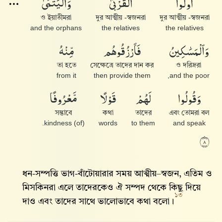
وَٱلْيَتَٰمَىٰ
ٱلْقُرْبَىٰ
أُو۟لُوا۟
ও ইয়াতীমরা
দুর আত্মীয় -স্বজনরা
দুর আত্মীয় -স্বজনরা
and the orphans
the relatives
the relatives
مِّنْهُ
فَٱرْزُقُوهُم
وَٱلْمَسَٰكِينُ
তা হতে
সেক্ষেত্রে তাদের দান কর
ও দরিদ্ররা
from it
then provide them
and the poor,
مَّعْرُوفًا
قَوْلًا
لَهُمْ
وَقُولُوا۟
সদ্ভাবে
কথা
তাদের
এবং তোমরা বল
(of) kindness.
words
to them
and speak
٨
ধন-সম্পত্তি ভাগ-বাঁটোয়ারার সময় আত্মীয়–স্বজন, এতিম ও
মিসকিনরা এলে তাদেরকেও ঐ সম্পদ থেকে কিছু দিয়ে
১৩
দাও এবং তাদের সাথে ভালোভাবে কথা বলো।