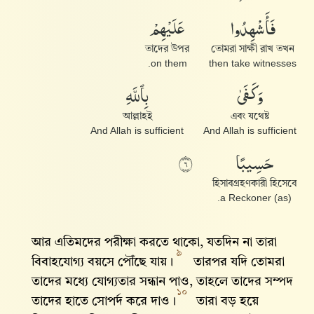
عَلَيْهِمْ
فَأَشْهِدُوا۟
তাদের উপর
তোমরা সাক্ষী রাখ তখন
on them.
then take witnesses
بِٱللَّهِ
وَكَفَىٰ
আল্লাহই
এবং যথেষ্ট
And Allah is sufficient
And Allah is sufficient
حَسِيبًا
٦
হিসাবগ্রহণকারী হিসেবে
(as) a Reckoner.
আর এতিমদের পরীক্ষা করতে থাকো, যতদিন না তারা
৯
বিবাহযোগ্য বয়সে পৌঁছে যায়।
তারপর যদি তোমরা
তাদের মধ্যে যোগ্যতার সন্ধান পাও, তাহলে তাদের সম্পদ
১০
তাদের হাতে সোপর্দ করে দাও।
তারা বড় হয়ে