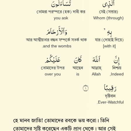
تَسَآءَلُونَ
ٱلَّذِى
তোমরা পরস্পরে (হক) দাবী কর
সেই (সত্তার)
you ask
(through) Whom
وَٱلْأَرْحَامَ
بِهِۦ
আর আত্মীয়তার বন্ধন সম্পর্কে সতর্ক থাক
যার (দোহাই দিয়ে)
and the wombs.
[with it]
عَلَيْكُمْ
كَانَ
ٱللَّهَ
إِنَّ
তোমাদের উপর
আছেন
আল্লাহ্‌
নিশ্চয়
over you
is
Allah
Indeed,
رَقِيبًا
١
দৃষ্টিবান
Ever-Watchful.
হে মানব জাতি! তোমাদের রবকে ভয় করো। তিনি
তোমাদের সৃষ্টি করেছেন একটি প্রাণ থেকে। আর সেই