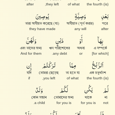
after
they left,
of what
(is) the fourth
يُوصِينَ
وَصِيَّةٍ
بَعْدِ
তারা অসীয়ত করেছে (যা)
অসীয়াত (পূর্ণ করার)
পরে
they have made
any will
after
وَلَهُنَّ
دَيْنٍ
أَوْ
بِهَآ
এবং তাদের জন্য
ঋণ পরিশোধের
অথবা
এ সম্পর্কে
And for them
any debt.
or
[for which]
إِن
تَرَكْتُمْ
مِمَّا
ٱلرُّبُعُ
যদি
তোমরা ছেড়েছ
তা হতে যা
এক চতুর্থাংশ
if
you left,
of what
(is) the fourth
وَلَدٌ
لَّكُمْ
يَكُن
لَّمْ
কোন সন্তান
তোমাদের জন্য
থাকে
না
a child.
for you is
for you is
not
وَلَدٌ
لَكُمْ
كَانَ
فَإِن