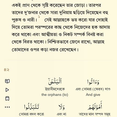
একই প্রাণ থেকে সৃষ্টি করেছেন তার জোড়া। তারপর
তাদের দু’জনার থেকে সারা দুনিয়ায় ছড়িয়ে দিয়েছেন বহু
১
পুরুষ ও নারী।
সেই আল্লাহকে ভয় করো যার দোহাই
দিয়ে তোমরা পরস্পরের কাছ থেকে নিজেদের হক আদায়
করে থাকো এবং আত্মীয়তা ও নিকট সম্পর্ক বিনষ্ট করা
থেকে বিরত থাকো। নিশ্চিতভাবে জেনে রাখো, আল্লাহ‌
তোমাদের ওপর কড়া নজর রেখেছেন।
৪:২
ٱلْيَتَٰمَىٰٓ
وَءَاتُوا۟
ইয়াতীমদেরকে
এবং তোমরা (ফেরত) দাও
(to) the orphans
And give
تَتَبَدَّلُوا۟
وَلَا
أَمْوَٰلَهُمْ
তোমরা বদল করো
এবং না
তাদের মাল সম্পদ সমূহ