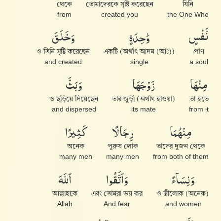
থেকে
তোমাদেরকে সৃষ্টি করেছেন
যিনি
from
created you
the One Who
وَخَلَقَ
وَٰحِدَةٍ
نَّفْسٍ
ও তিনি সৃষ্টি করেছেন
একটি (অর্থাৎ আদম (আঃ))
প্রাণ
and created
single
a soul
وَبَثَّ
زَوْجَهَا
مِنْهَا
ও ছড়িয়ে দিয়েছেন
তার জুড়ী (অর্থাৎ হাওয়া)
তা হতে
and dispersed
its mate
from it
كَثِيرًا
رِجَالًا
مِنْهُمَا
অনেক
পুরুষ লোক
তাদের দুজন থেকে
many men
many men
from both of them
ٱللَّهَ
وَٱتَّقُوا۟
وَنِسَآءً
আল্লাহকে
এবং তোমরা ভয় কর
ও স্ত্রীলোক (অনেক)
Allah
And fear
and women.