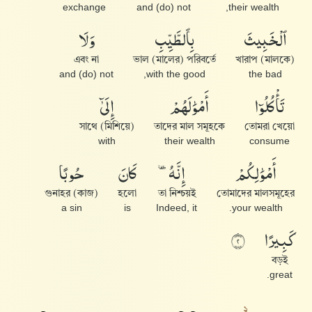
exchange
and (do) not
their wealth,
وَلَا
بِٱلطَّيِّبِ
ٱلْخَبِيثَ
এবং না
ভাল (মালের) পরিবর্তে
খারাপ (মালকে)
and (do) not
with the good,
the bad
إِلَىٰٓ
أَمْوَٰلَهُمْ
تَأْكُلُوٓا۟
সাথে (মিশিয়ে)
তাদের মাল সমূহকে
তোমরা খেয়ো
with
their wealth
consume
حُوبًا
كَانَ
إِنَّهُۥ
أَمْوَٰلِكُمْ
গুনাহর (কাজ)
হলো
তা নিশ্চয়ই
তোমাদের মালসমূহের
a sin
is
Indeed, it
your wealth.
كَبِيرًا
٢
বড়ই
great.
২