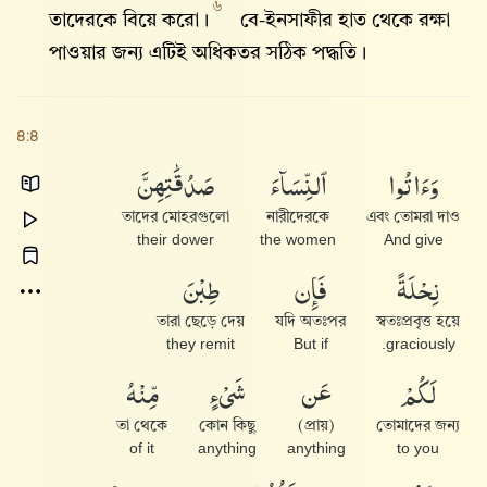
৬
তাদেরকে বিয়ে করো।
বে-ইনসাফীর হাত থেকে রক্ষা
পাওয়ার জন্য এটিই অধিকতর সঠিক পদ্ধতি।
৪:৪
صَدُقَٰتِهِنَّ
ٱلنِّسَآءَ
وَءَاتُوا۟
তাদের মোহরগুলো
নারীদেরকে
এবং তোমরা দাও
their dower
the women
And give
طِبْنَ
فَإِن
نِحْلَةً
তারা ছেড়ে দেয়
যদি অতঃপর
স্বতঃপ্রবৃত্ত হয়ে
they remit
But if
graciously.
مِّنْهُ
شَىْءٍ
عَن
لَكُمْ
তা থেকে
কোন কিছু
(প্রায়)
তোমাদের জন্য
of it
anything
anything
to you