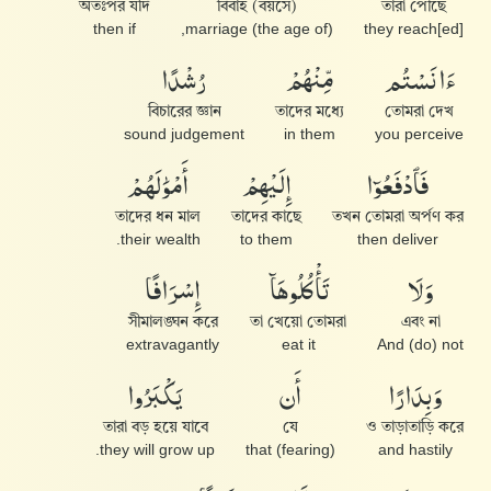
অতঃপর যদি
বিবাহ (বয়সে)
তারা পৌঁছে
then if
(the age of) marriage,
they reach[ed]
رُشْدًا
مِّنْهُمْ
ءَانَسْتُم
বিচারের জ্ঞান
তাদের মধ্যে
তোমরা দেখ
sound judgement
in them
you perceive
أَمْوَٰلَهُمْ
إِلَيْهِمْ
فَٱدْفَعُوٓا۟
তাদের ধন মাল
তাদের কাছে
তখন তোমরা অর্পণ কর
their wealth.
to them
then deliver
إِسْرَافًا
تَأْكُلُوهَآ
وَلَا
সীমালঙ্ঘন করে
তা খেয়ো তোমরা
এবং না
extravagantly
eat it
And (do) not
يَكْبَرُوا۟
أَن
وَبِدَارًا
তারা বড় হয়ে যাবে
যে
ও তাড়াতাড়ি করে
they will grow up.
(fearing) that
and hastily