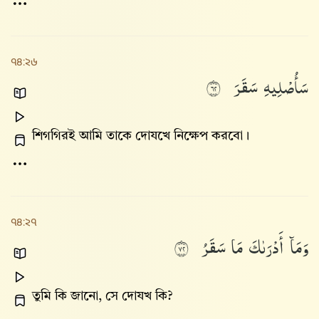
৭৪:২৬
سَأُصْلِيهِ
سَقَرَ
٢٦
শিগগিরই আমি তাকে দোযখে নিক্ষেপ করবো।
৭৪:২৭
وَمَآ
أَدْرَىٰكَ
مَا
سَقَرُ
٢٧
তুমি কি জানো, সে দোযখ কি?