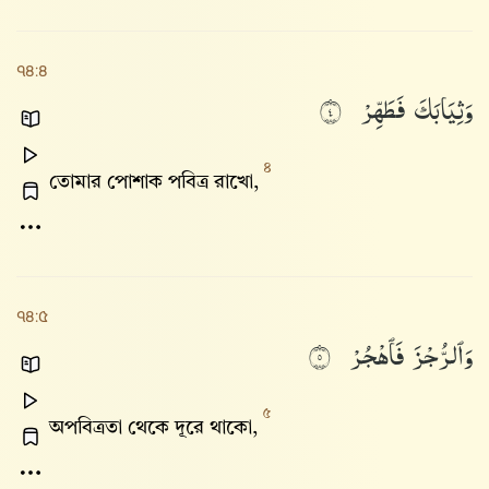
৭৪:৪
وَثِيَابَكَ
فَطَهِّرْ
٤
৪
তোমার পোশাক পবিত্র রাখো,
৭৪:৫
وَٱلرُّجْزَ
فَٱهْجُرْ
٥
৫
অপবিত্রতা থেকে দূরে থাকো,