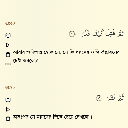
৭৪:২০
ثُمَّ
قُتِلَ
كَيْفَ
قَدَّرَ
٢٠
আবার অভিশপ্ত হোক সে, সে কি ধরনের ফন্দি উদ্ভাবনের
চেষ্টা করলো?
৭৪:২১
ثُمَّ
نَظَرَ
٢١
অতঃপর সে মানুষের দিকে চেয়ে দেখলো।