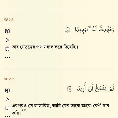
৭৪:১৪
وَمَهَّدتُّ
لَهُۥ
تَمْهِيدًا
١٤
তার নেতৃত্বের পথ সহজ করে দিয়েছি।
৭৪:১৫
ثُمَّ
يَطْمَعُ
أَنْ
أَزِيدَ
١٥
এরপরও সে লালায়িত, আমি যেন তাকে আরো বেশী দান
১৩
করি।