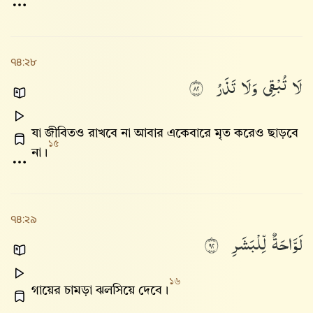
৭৪:২৮
لَا
تُبْقِى
وَلَا
تَذَرُ
٢٨
যা জীবিতও রাখবে না আবার একেবারে মৃত করেও ছাড়বে
১৫
না।
৭৪:২৯
لَوَّاحَةٌ
لِّلْبَشَرِ
٢٩
১৬
গায়ের চামড়া ঝলসিয়ে দেবে।