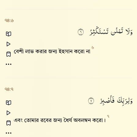
৭৪:৬
وَلَا
تَمْنُن
تَسْتَكْثِرُ
٦
৬
বেশী লাভ করার জন্য ইহসান করো না
৭৪:৭
وَلِرَبِّكَ
فَٱصْبِرْ
٧
৭
এবং তোমার রবের জন্য ধৈর্য অবলম্বন করো।