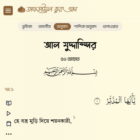
ভূমিকা
তাফসীর
অনুবাদ
শাব্দিক অনুবাদ
তেলাওয়াত
আল মুদ্দাস্সির
৫৬ আয়াত
৭৪:১
يَٰٓأَيُّهَا
ٱلْمُدَّثِّرُ
١
১
হে বস্ত্র মুড়ি দিয়ে শয়নকারী,