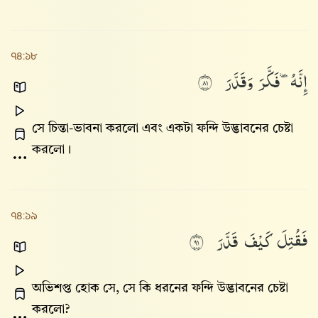
৭৪:১৮
إِنَّهُۥ
فَكَّرَ
وَقَدَّرَ
١٨
সে চিন্তা-ভাবনা করলো এবং একটা ফন্দি উদ্ভাবনের চেষ্টা
করলো।
৭৪:১৯
فَقُتِلَ
كَيْفَ
قَدَّرَ
١٩
অভিশপ্ত হোক সে, সে কি ধরনের ফন্দি উদ্ভাবনের চেষ্টা
করলো?