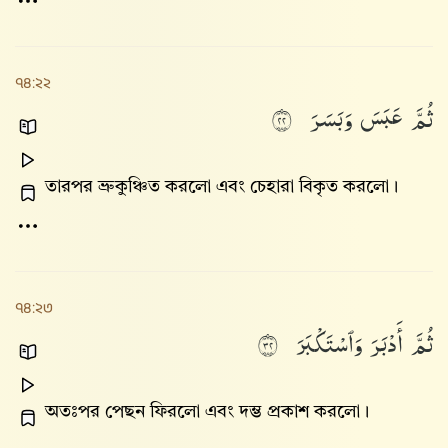
৭৪:২২
ثُمَّ
عَبَسَ
وَبَسَرَ
٢٢
তারপর ভ্রুকুঞ্চিত করলো এবং চেহারা বিকৃত করলো।
৭৪:২৩
ثُمَّ
أَدْبَرَ
وَٱسْتَكْبَرَ
٢٣
অতঃপর পেছন ফিরলো এবং দম্ভ প্রকাশ করলো।