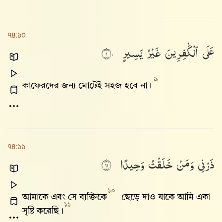
৭৪:১০
عَلَى
ٱلْكَٰفِرِينَ
غَيْرُ
يَسِيرٍ
١٠
৯
কাফেরদের জন্য মোটেই সহজ হবে না।
৭৪:১১
ذَرْنِى
وَمَنْ
خَلَقْتُ
وَحِيدًا
١١
১০
আমাকে এবং সে ব্যক্তিকে
ছেড়ে দাও যাকে আমি একা
১১
সৃষ্টি করেছি।