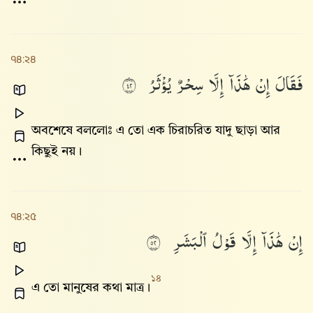
৭৪:২৪
فَقَالَ
إِنْ
هَٰذَآ
إِلَّا
سِحْرٌ
يُؤْثَرُ
٢٤
অবশেষে বললোঃ এ তো এক চিরাচরিত যাদু ছাড়া আর
কিছুই নয়।
৭৪:২৫
إِنْ
هَٰذَآ
إِلَّا
قَوْلُ
ٱلْبَشَرِ
٢٥
১৪
এ তো মানুষের কথা মাত্র।