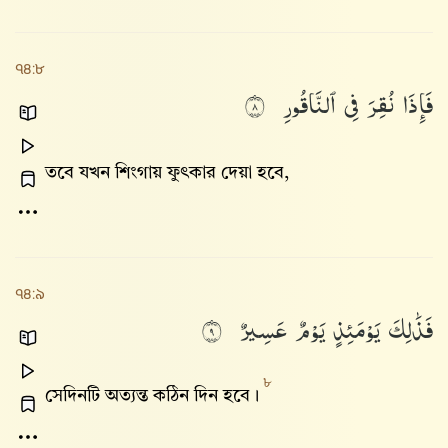
৭৪:৮
فَإِذَا
نُقِرَ
فِى
ٱلنَّاقُورِ
٨
তবে যখন শিংগায় ফুৎকার দেয়া হবে,
৭৪:৯
فَذَٰلِكَ
يَوْمَئِذٍ
يَوْمٌ
عَسِيرٌ
٩
৮
সেদিনটি অত্যন্ত কঠিন দিন হবে।