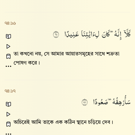
৭৪:১৬
كَلَّآ
إِنَّهُۥ
كَانَ
لِءَايَٰتِنَا
عَنِيدًا
١٦
তা কখনো নয়, সে আমার আয়াতসমূহের সাথে শত্রুতা
পোষণ করে।
৭৪:১৭
سَأُرْهِقُهُۥ
صَعُودًا
١٧
অচিরেই আমি তাকে এক কঠিন স্থানে চড়িয়ে দেব।