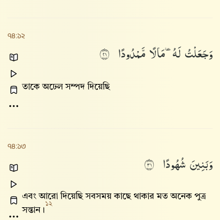
৭৪:১২
وَجَعَلْتُ
لَهُۥ
مَالًا
مَّمْدُودًا
١٢
তাকে অঢেল সম্পদ দিয়েছি
৭৪:১৩
وَبَنِينَ
شُهُودًا
١٣
এবং আরো দিয়েছি সবসময় কাছে থাকার মত অনেক পুত্র
১২
সন্তান।