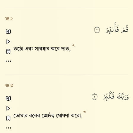
৭৪:২
قُمْ
فَأَنذِرْ
٢
২
ওঠো এবং সাবধান করে দাও,
৭৪:৩
وَرَبَّكَ
فَكَبِّرْ
٣
৩
তোমার রবের শ্রেষ্ঠত্ব ঘোষণা করো,